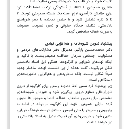
تثبیت شوند یا در قالب یک دبیرخانه رسمی فعالیت کنند.
خانلری همچنین با انتقاد از گستردگی ترکیب اعضا تأکید کرد
برای افزایش کارآمدی، لازم است یک هسته مدیریتی کوچک ۳
تا ۵ نفره تشکیل شود و با حضور نماینده یا دبیر شوراهای
بالادستی، تکلیف جایگاه حقوقی و نحوه تصویب مصوبات
به‌صورت شفاف مشخص گردد.
پیشنهاد تدوین شیوه‌نامه و هم‌افزایی نهادی
دکتر محمدحسین بازگیر، مدیرکل دفتر مشارکت‌های مردمی و
مسئولیت اجتماعی سازمان حفاظت محیط‌زیست، با تأکید بر
اینکه نهادهای شورایی و کارگروه‌ها همگی ذیل اسناد بالادستی
شکل می‌گیرند، گفت هدف از این نشست ایجاد ساختار جدید
صرفاً شکلی نیست، بلکه سامان‌دهی و هم‌افزایی مأموریت‌های
دستگاهی است.
وی پیشنهاد کرد مسیر اخذ مصوبه رسمی برای کارگروه از طریق
شورای‌عالی صنایع دریایی پیگیری شود و هم‌زمان شیوه‌نامه‌ای
مشخص برای تعیین ساختار، اهداف، اعضا و خروجی‌ها تدوین
گردد. بازگیر همچنین افزود این کارگروه می‌تواند در ادامه به
چارچوبی رسمی‌تر یا حتی انجمن مستقل توسعه فرهنگ دریایی
منتهی شود و خروجی‌های آن قابلیت تبدیل به اسناد بالادستی را
نیز خواهد داشت.