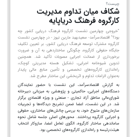
چیست؟
شکاف میان تداوم مدیریت
کارگروه فرهنگ دریاپایه
"خروجی چهارمین نشست کارگروه فرهنگ دریایی کشور چه
بود؟" اقتصادسرآمد- سعیدبهبد مارین نیوز - در چهارمین نشست
کارگروه مشترک توسعه فرهنگ دریایی کشور، بر تعیین تکلیف
جایگاه حقوقی کارگروه، چگونگی ساختاردهی به آن و ضرورت
برخورداری از ضمانت اجرایی مصوبات تأکید شد. همچنین
تدوین شیوه‌نامه اجرایی، تشکیل هسته مدیریتی کوچک،
راه‌اندازی کارگروه‌های تخصصی و تأمین منابع مالی پایدار
به‌عنوان الزامات تداوم و اثربخشی این ساختار مطرح شد.
به گزارش اقتصادسرآمد، این نشست با حضور نمایندگان
دستگاه‌های اجرایی، حاکمیتی و پژوهشی به میزبانی دبیرخانه
شورای‌عالی مناطق آزاد تجاری - صنعتی و ویژه اقتصادی برگزار
شد. در این نشست، اعضا ضمن تشریح دیدگاه‌ها و تجربیات
سازمان‌های متبوع خود، به بررسی چالش‌های ساختاری، حقوقی
و اجرایی کارگروه پرداختند. محورهای اصلی جلسه شامل نحوه
ساماندهی ساختار کارگروه، الگوی تعامل اعضا، سازوکار انتخاب
هیئت‌رئیسه و راه‌اندازی کارگروه‌های تخصصی بود.