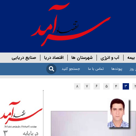
بیمه
آب و انرژی
شهرستان ها
اقتصاد دریا
صنایع دریایی
 روز
پیوندها
تماس با ما
۸
۷
۶
۵
۴
۳