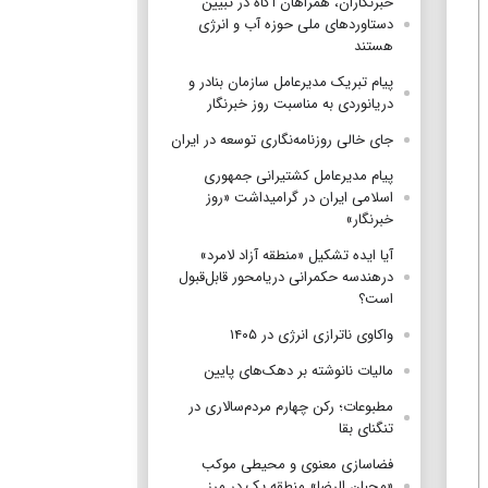
خبرنگاران، همراهان آگاه در تبیین
دستاوردهای ملی حوزه آب و انرژی
هستند
پیام تبریک مدیرعامل سازمان بنادر و
دریانوردی به مناسبت روز خبرنگار
جای خالی روزنامه‌نگاری توسعه در ایران
پیام مدیرعامل کشتیرانی جمهوری
اسلامی ایران در گرامیداشت «روز
خبرنگار»
آیا ایده تشکیل «منطقه آزاد لامرد»
درهندسه حکمرانی دریامحور قابل‌قبول
است؟
واکاوی ناترازی انرژی در ۱۴۰۵
مالیات نانوشته بر دهک‌های پایین
مطبوعات؛ رکن چهارم مردم‌سالاری در
تنگنای بقا
فضاسازی معنوی و محیطی موکب
«محبان الرضا» منطقه یک در مرز