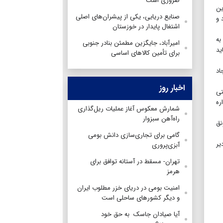
ضروری است
ین
صنایع دریایی، یکی از پیشران‌های اصلی
 و
اشتغال پایدار در خوزستان
به
امیرآباد، جایگزین مطمئن بنادر جنوبی
ید
برای تأمین کالاهای اساسی
اد
اخبار روز
تی
ره
شمارش معکوس آغاز عملیات ریل‌گذاری
راه‌آهن سبزوار
نق
گامی برای تجاری‌سازی دانش بومی
یر
آبزی‌پروری
تهران- مسقط در آستانه توافق برای
هرمز
امنیت بومی در دریای خزر مطلوب ایران
و دیگر کشورهای ساحلی است
آیا صیادان جاسک به حق خود