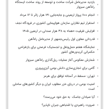
بازدید مدیرعامل شرکت ساخت و توسعه از روند ساخت ایستگاه
راه‌آهن سبزوار
انجام ۱۱۰۰ پرواز اربعینی و جابه‌جایی ۱۴۱ هزار زائر تا ۱۲ مرداد
استقرار تیم‌ نظارتی سازمان هواپیمایی کشوری در فرودگاه نجف
افزایش ظرفیت «هما» به ۳۸ هزار صندلی در اربعین ۱۴۰۵
قدردانی معاون اول رئیس‌جمهور از مدیرعامل راه‌آهن
نمایشگاه هفتم حمل‌ونقل و لجستیک؛ فرصتی برای بازطراحی
حکمرانی کریدورهای کشور
شمارش معکوس آغاز عملیات ریل‌گذاری راه‌آهن سبزوار
گامی برای تجاری‌سازی دانش بومی آبزی‌پروری
تهران- مسقط در آستانه توافق برای هرمز
امنیت بومی در دریای خزر مطلوب ایران و دیگر کشورهای ساحلی
است
آیا صیادان جاسک به حق خود می‌رسند؟
ضرورت راهبردی یا اشتباهی جبران ناپذیر؟