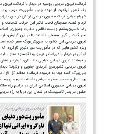
یک کشور ابرقدرت از عهده چنین مأموریت مهمی برمی‌آید
شهرام ایرانی فرمانده نیروی دریایی ارتش در سن پترزبور
کرد و گفت: همچنان تحت تاثیر این حرکت شجاعانه و مبت
رضا خسروی‌مقدم وابسته نظامی سفارت جمهوری اسلامی 
نظر گفت و گوی مفصلی داشتند.بنا بر این گزارش، فرما
نیروی دریایی این کشور به سن‌پترزبورگ سفر کرده است،‌
وی
ایرانی در دیدار با دریاسالار «پترونیو آگوستو» معاون فرم
و فرمانده نیروی دریایی کراچی پاکستان، درباره راه‌ه
نیروی دریایی کشورهای آفریقای جنوبی و ونزوئلا دیدار
پترزبورگ گفته بود: به فرموده فرمانده معظم کل قوا، 
بین‌المللی، حضور موثر و موفقی داشته باشیم و پرچم نظ
نیروی دریایی جمهوری اسلامی ایران در مراسم رژه سالان
حضور در بندر کاسپیسک در شمال این دریا به رژه دریایی