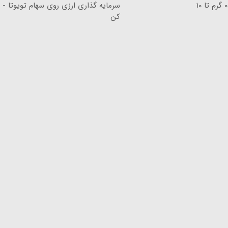
خرید شمش پلمپ طلاسی، از ۰.۵ گرم تا ۱۰
سرمایه گذاری ارزی روی سهام تویوتا - 
کن