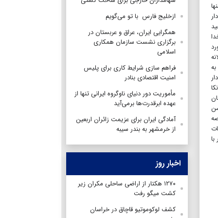
سهامداران خارجی برای ساخت کشتی
فت: تنها
ار
ازخلیج فارس با تو می‌گویم
ید
همگرایی ایران، عراق و عربستان در
دا
برگزاری نشست سازمان همکاری
رد
اسلامی
نه
به
فراهم سازی شرایط کاری برای پلیس
دار
امنیت اقتصادی بنادر
کا
مأموریت دور دنیای ناوگروه ایرانی تنها از
ان
عهده ابرقدرت‌ها برمی‌آید
سن
صه
آمادگی ایران برای عزیمت زائران اربعین
ات
از خرمشهر به بندر سیبه
با
اخبار روز
۱۲۷۰ هکتار از اراضی ساحلی مکران زیر
کشت میگو رفت
کشف لوکوموتیو قاچاق در خراسان