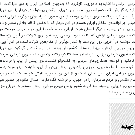
فرمانده نیروی دریایی روسیه در دیدار با فرمانده نیروی دریایی ارتش با اشاره به مأموریت ناوگروه ۸۶ جمهوری اسلامی ایران به دور دنیا گ
.به گزارش اقتصادسرآمد،این سخنان را دریابد نیکلای یومنوف در دیدار با امیر دریاد
گ بیان کرد.فرمانده نیروی دریایی روسیه از این ماموریت راهبردی ناوگروه ایرانی تمج
نی بر توانمندی داخلی ایران هستم.در این دیدار که با حضور کاظم جلالی سفیر و ناخ
ایران در روسیه و دیگر اعضای هیات ایرانی انجام شد،‌ طرفین در خصوص مباحث مو
نده نیروی دریایی ارتش که بنا به دعوت رسمی روسیه و برای شرکت در آیین رژه سالا
 دوشنبه در آخرین روز این سفر با شمار دیگری از مقام‌های شرکت‌کننده در این آیین 
ژه کشورهایی که در مأموریت دور دنیای ناوگروه ۸۶ نیروی دریایی ارتش‌، میزبان ناوهای کشورمان بودند، دیدار و گفت و گو کرد.امیر دریا
انده نیروی دریایی برزیل ، دریاسالار «جایانتا کولارانته» رئیس ستاد نیروی دریایی سریلان
ای تحکیم و توسعه همکاری‌های دریایی به گفت‌وگو نشست.وی پیش از این، با فرمانده
 کرده بود. فرمانده نیروی دریایی راهبردی ارتش پیش از این، شنبه در بدو ورود به 
نیروی دریایی ایران، بین‌المللی است و از این رو، همواره تلاش خواهد شد که در عر
ام مقدس و مردم عزیزمان را در جهان، برافراشته نگاه داریم.امسال علاوه بر حضور هی
ه نیروی دریایی روسیه، سه فروند شناور رزمی نیروی دربایی ارتش مستقر در دریای خزر 
 روسیه پیوستند.