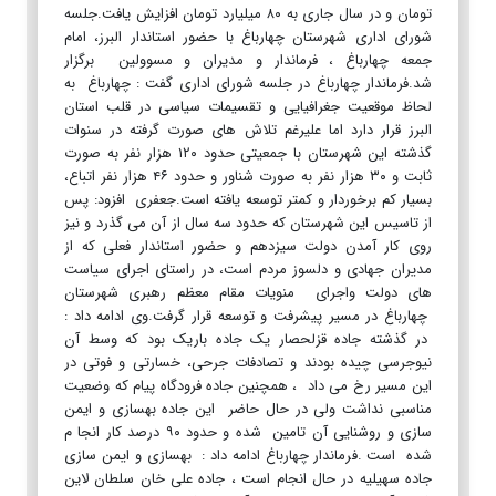
تومان و در سال جاری به ۸۰ میلیارد تومان افزایش یافت.جلسه
شورای اداری شهرستان چهارباغ با حضور استاندار البرز، امام
جمعه چهارباغ ، فرماندار و مدیران و مسوولین برگزار
شد.فرماندار چهارباغ در جلسه شورای اداری گفت : چهارباغ به
لحاظ موقعیت جغرافیایی و تقسیمات سیاسی در قلب استان
البرز قرار دارد اما علیرغم تلاش های صورت گرفته در سنوات
گذشته این شهرستان با جمعیتی حدود ۱۲۰ هزار نفر به صورت
ثابت و ۳۰ هزار نفر به صورت شناور و حدود ۴۶ هزار نفر اتباع،
بسیار کم برخوردار و کمتر توسعه یافته است.جعفری افزود: پس
از تاسیس این شهرستان که حدود سه سال از آن می گذرد و نیز
روی کار آمدن دولت سیزدهم و حضور استاندار فعلی که از
مدیران جهادی و دلسوز مردم است، در راستای اجرای سیاست
های دولت واجرای منویات مقام معظم رهبری شهرستان
چهارباغ در مسیر پیشرفت و توسعه قرار گرفت.وی ادامه داد :
در گذشته جاده قزلحصار یک جاده باریک بود که وسط آن
نیوجرسی چیده بودند و تصادفات جرحی، خسارتی و فوتی در
این مسیر رخ می داد ، همچنین جاده فرودگاه پیام که وضعیت
مناسبی نداشت ولی در حال حاضر این جاده بهسازی و ایمن
سازی و روشنایی آن تامین شده و حدود ۹۰ درصد کار انجا م
شده است .فرماندار چهارباغ ادامه داد : بهسازی و ایمن سازی
جاده سهیلیه در حال انجام است ، جاده علی خان سلطان لاین