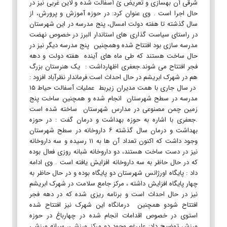
شرقی آن بهسازی و تعریض ئ آسفالت شده و لاین غربی نیز در
حال اجرا است . وی عنوان کرد: در حوزه آموزش و پرورش، از
سال گذشته تا هفته دولت امسال، پنج مدرسه در این شهرستان
در راستای سیاست گذاری های استاندار البرز در خصوص نهضت
مدرسه سازی بود افتتاح شده وهمچنین پنج مدرسه دیگر نیز در
حال ساخت هستند که طی ماه های آینده هفته دولت و دهه
فجر افتتاح می شوند.جعفری اظهارداشت : یک هنرستان بزرگ
هم در شهرک ابریشم در حال احداث است.فرماندار نظرآباد افزود :
در سال جاری با همت مدیران زیربط عملیات آسفالت حیاط ۱۵
مدرسه در سطح شهرستان انجام شده و همچنین ساخت پنج
زمین چمن مصنوعی در مدارس شهرستان ساخته شده است
.جعفری با اشاره به حوزه بهداشت و درمان گفت : در حوزه
بهداشت و درمان سال گذشته ۶ داروخانه در سطح شهرستان
وجود داشت که اکنون تعداد آن ها به ۱۱ رسیده و سه داروخانه
نیز در دست ساخت هستند، دو داروخانه شبانه روزی فعال بوده
که در حال حاظر به سه داروخانه افزایش یافته است . وی ادامه
داد : پایگاه اورژانس شهرستان دو پایگاه بوده و در حال حاظر به
چهار پایگاه افزایش داشته ، مرکز جامع سلامت در شهرک ابریشم
نیز در حال احداث است و برنامه ریزی شده که در دهه فجر
افتتاح شودو همچنین درمانگاه این شهرک نیز افتتاح شده
استوی در خصوص اقدامات انجام شده در چهارباغ در حوزه
ورزش توضیح داد: علیرغم وجود دو مرکز ورزشی، سرانه ورزشی