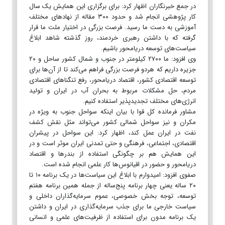
در جمع خبرنگاران اظهار کرد: برای برگزاری این همایش یک سال
کار پژوهشی انجام شد و حدود ۳۰۰ مقاله از نهادهای مختلف
آموزشی به دست ما رسید. فرصت بزرگی در اختیار ملت ما قرار
گرفته که با داشتن رهبری خردمند، روز گذشته شاهد ابلاغ
سیاست‌های توسعه دریامحور باشیم.
وی افزود: ما ۲۷۰۰ کیلومتر در جنوب و شمال کشور ساحل و ۲۰
جزیره داریم که هردو فرصت بزرگی فراهم می‌کند تا از آن‌ها برای
توسعه اقتصادی کشور، اقتصاد دریامحور، رفع تنگناهای اقتصادی
مردم، حل مشکلات مربوط به بحران آب در ایران و تولید
انرژی‌های مختلف تجدیدپذیر استفاده کنیم.
مشاور فرمانده کل قوا با بیان اینکه سواحل جنوب به ویژه در
مکران و نیز سواحل شمالی کشور می‌تواند مثل نقش کشف
نفت در ایران عمل کند، اظهار کرد: این سواحل در پیشران
اقتصادی، اجتماعی، فرهنگی و حتی تمدنی ایران موثر است و در
این همایش هم بر چگونگی استفاده از بندرها و اقتصاد
دریامحور و حضور در اقیانوس‌ها کار علمی انجام شده است.
صفوی افزود: امیدوارم با ابلاغ این سیاست‌ها در یک برنامه ۱۰ تا
۲۰ ساله یعنی چهار برنامه پنج‌ساله از جمله همین برنامه هفتم
توسعه، توجه بخش خصوصی، عموم سرمایه‌گذاران داخلی و
سیاست خارجی ما برای جذب سرمایه‌گذاری در ایران و داشتن
یک برنامه مدون برای استفاده از ظرفیت‌های علمی و انسانی