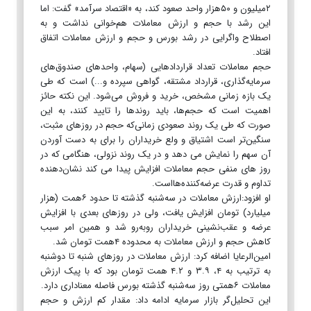
۲میلیون و ۵۰هزار واحد صعود کند، به «اقتصاد سرآمد» گفت: اما
این رشد با حجم و ارزش معاملات هم‌خوانی نداشت و به
اصطلاح واگرایی در رشد بورس و حجم و ارزش معاملات اتفاق
افتاد.
حجم معاملات تعداد قراردادهایی (سهام، واحدهای صندوق‌های
سرمایه‌گذاری، قرارداد مشتقه، گواهی سپرده و...) است که طی
یک بازه زمانی مشخص، خرید و فروش می‌شود. این نکته حائز
اهمیت است که حجم‌ها، باید روندها را تایید کنند، به این
صورت که طی یک روند صعودی زمانی‌که حجم در روزهای مثبت،
سنگین‌تر است اشتیاق و ولع خریداران را برای به دست آوردن
آن سهم را نمایش می دهد و در یک روند نزولی، هنگامی که در
روز های منفی حجم معاملات افزایش پیدا می کند نشان‌دهنده
تداوم و قدرت عرضه‌کننده‌هااست.
او افزود:ارزش معاملات در سه‌شنبه گذشته تا حدود ۶همت (هزار
میلیارد) تومان افزایش یافت، ولی در روزهای بعدی با افزایش
عرضه و عقب‌نشینی خریداران روبه‌رو شد و همین امر سبب
کاهش حجم و ارزش معاملات به محدوده ۴همت تومان شد.
امین‌الرعایا اضافه کرد: ارزش معاملات در روزهای شنبه تا دوشنبه
به ترتیب به ۴، ۳.۹ و ۴.۲ همت تومان بود که با پیک ارزش
معاملات ۶همتی روز سه‌شنبه گذشته بورس فاصله معناداری دارد.
این تحلیل‌گر بازار سرمایه ادامه داد: مقدار کم ارزش و حجم