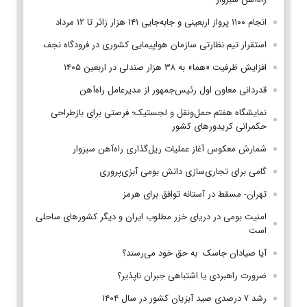
انجام ۱۱۰۰ پرواز اربعینی و جابه‌جایی ۱۴۱ هزار زائر تا ۱۲ مرداد
استقرار تیم‌ نظارتی سازمان هواپیمایی کشوری در فرودگاه نجف
افزایش ظرفیت «هما» به ۳۸ هزار صندلی در اربعین ۱۴۰۵
قدردانی معاون اول رئیس‌جمهور از مدیرعامل راه‌آهن
نمایشگاه هفتم حمل‌ونقل و لجستیک؛ فرصتی برای بازطراحی
حکمرانی کریدورهای کشور
شمارش معکوس آغاز عملیات ریل‌گذاری راه‌آهن سبزوار
گامی برای تجاری‌سازی دانش بومی آبزی‌پروری
تهران- مسقط در آستانه توافق برای هرمز
امنیت بومی در دریای خزر مطلوب ایران و دیگر کشورهای ساحلی
است
آیا صیادان جاسک به حق خود می‌رسند؟
ضرورت راهبردی یا اشتباهی جبران ناپذیر؟
رشد ۷ درصدی صید آبزیان کشور در سال ۱۴۰۴