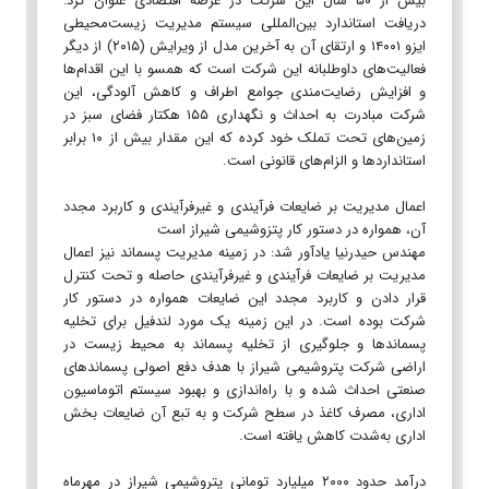
بیش از ۵۰ سال این شرکت در عرصه اقتصادی عنوان کرد:
دریافت استاندارد بین‌المللی سیستم مدیریت زیست‌محیطی
ایزو ۱۴۰۰۱ و ارتقای آن به آخرین مدل از ویرایش (۲۰۱۵) از دیگر
فعالیت‌های داوطلبانه این شرکت است که همسو با این اقدام‌ها
و افزایش رضایت‌مندی جوامع اطراف و کاهش آلودگی، این
شرکت مبادرت به احداث و نگهداری ۱۵۵ هکتار فضای سبز در
زمین‌های تحت تملک خود کرده که این مقدار بیش از ۱۰ برابر
استانداردها و الزام‌های قانونی است.
اعمال مدیریت بر ضایعات فرآیندی و غیرفرآیندی و کاربرد مجدد
آن، همواره در دستور کار پتزوشیمی شیراز است
مهندس حیدرنیا یادآور شد: در زمینه مدیریت پسماند نیز اعمال
مدیریت بر ضایعات فرآیندی و غیرفرآیندی حاصله و تحت کنترل
قرار دادن و کاربرد مجدد این ضایعات همواره در دستور کار
شرکت بوده است. در این زمینه یک مورد لندفیل برای تخلیه
پسماندها و جلوگیری از تخلیه پسماند به محیط زیست در
اراضی شرکت پتروشیمی شیراز با هدف دفع اصولی پسماندهای
صنعتی احداث شده و با راه‌اندازی و بهبود سیستم اتوماسیون
اداری، مصرف کاغذ در سطح شرکت و به تبع آن ضایعات بخش
اداری به‌شدت کاهش یافته است.
درآمد حدود ۲۰۰۰ میلیارد تومانی پتروشیمی شیراز در مهرماه