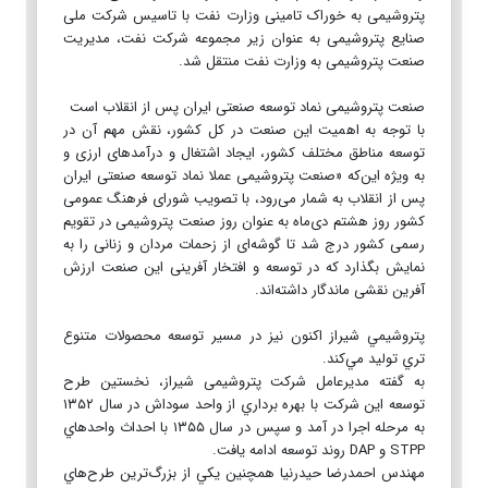
پتروشیمی به خوراک تامینی وزارت نفت با تاسیس شرکت ملی
صنایع پتروشیمی به عنوان زیر مجموعه شرکت نفت، مدیریت
صنعت پتروشیمی به وزارت نفت منتقل شد.
صنعت پتروشیمی نماد توسعه صنعتی ایران پس از انقلاب است
با توجه به اهمیت این صنعت در کل کشور، نقش مهم آن در
توسعه مناطق مختلف کشور، ایجاد اشتغال و درآمدهای ارزی و
به ویژه این‌که «صنعت پتروشیمی عملا نماد توسعه صنعتی ایران
پس از انقلاب به شمار می‌رود‌‌، با تصویب شورای فرهنگ عمومی
کشور روز هشتم دی‌ماه به عنوان روز صنعت پتروشیمی در تقویم
رسمی کشور درج شد تا گوشه‌ای از زحمات مردان و زنانی را به
نمایش بگذارد که در توسعه و افتخار آفرینی این صنعت ارزش
آفرین نقشی ماندگار داشته‌اند.
پتروشيمي شيراز اکنون نیز در مسیر توسعه محصولات متنوع
تري توليد مي‌کند.
به گفته مدیرعامل شرکت پتروشیمی شیراز، نخستین طرح
توسعه این شركت با بهره برداري از واحد سوداش در سال ۱۳۵۲
به مرحله اجرا در آمد و سپس در سال ۱۳۵۵ با احداث واحدهاي
STPP و DAP روند توسعه ادامه يافت.
مهندس احمدرضا حیدرنیا همچنین يكي از بزرگ‌ترين طرح‌هاي