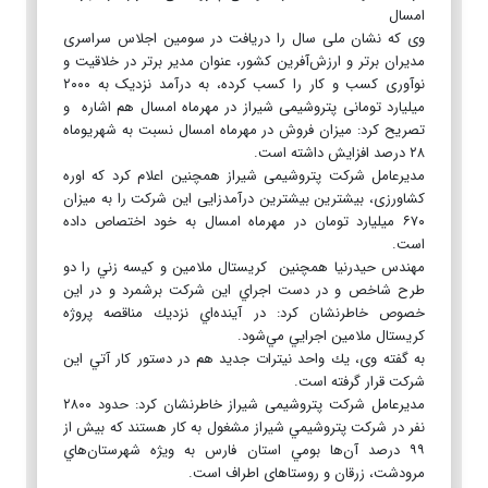
امسال
وی که نشان ملی سال را دریافت در سومین اجلاس سراسری
مدیران برتر و ارزش‌آفرین کشور، عنوان مدیر برتر در خلاقیت و
نوآوری کسب و کار را کسب کرده، به درآمد نزدیک به ۲۰۰۰
میلیارد تومانی پتروشیمی شیراز در مهرماه امسال هم اشاره و‌
تصریح کرد: میزان فروش در مهرماه امسال نسبت به شهریوماه
۲۸ درصد افزایش داشته است.
مدیرعامل شرکت پتروشیمی شیراز همچنین اعلام کرد که اوره
کشاورزی، بیشترین بیشترین درآمدزایی این شرکت را به میزان
۶۷۰ میلیارد تومان در مهرماه امسال به خود اختصاص داده
است.
مهندس حیدرنیا همچنین كريستال ملامين و كيسه زني را دو
طرح شاخص و در دست اجراي اين شركت برشمرد و در اين
خصوص خاطرنشان كرد: در آينده‌اي نزديك مناقصه پروژه
كريستال ملامين اجرايي مي‌شود.
به گفته وی، يك واحد نيترات جديد هم در دستور كار آتي اين
شركت قرار گرفته است.
مدیرعامل شرکت پتروشیمی شیراز خاطرنشان كرد: حدود ۲۸۰۰
نفر در شركت پتروشيمي شيراز مشغول به كار هستند كه بيش از
۹۹ درصد آن‌ها بومي استان فارس به ويژه شهرستان‌هاي
مرودشت، زرقان و روستاهای اطراف است.