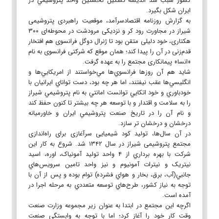
کشور سبب شد انديشه تشکيل نخستين واحد پتروشيمي در
ايران شکل بگيرد.
به گزارش روزنامه اقتصادسرآمد، موقعیت راهبردی پتروشیمی
شیراز در مجاورت رود کر و‌ نزدیکی مرودشت در محوطه‌ای ۳۰۰
هکتاری، خود دلیلی متقن بود تا ژنرال دوگل فرانسوی هم افتخار
قدم‌زنی در آن را پیدا کند؛ همان موقع که شرکتی فرانسوی به نام
«انسا» پیمانکاری مجتمع را به عهده گرفت.
شايد هم آن روزها فرانسوي‌ها مي‌خواستند از امريکايي‌ها و
انگليسي‌ها عقب نيفتند، اما هر چه بود، دست تواناي ايرانيان با
خودباوري و خود اتکايي توانست امانتي به نام پتروشيمي شيراز
را به سلامت و اقتدار و با توسعه هر چه بيشتر تا کنون حفظ کند
و نام آن را در تاريخ صنعت پتروشيمي ايران و خاورميانه
درخشان و درخشان تر سازد.
در آن سال‌ها، تولید کود شیمیایی سرآغازی برای راه‌اندازی
مجتمع پتروشیمی شیراز در سال ۱۳۴۲ شد. شروع به کار این
شركت با بهره برداري از ۴ واحد توليد آمونياک، اوره، اسيد
نيتريک و نيترات آمونيوم و نيز واحد تامين سرويس‌هاي
جانبي(آب، برق، بخار و هواي فشرده) توام بوده و پس از آن با
توجه به نياز کشور، طرح‌هاي توسعه متعددي به مرحله اجرا در
آمده است.
اگرچه این مجتمع در ابتدا به عنوان زیر مجموعه وزارت صنعت
وقت کار خود را آغاز کرد؛ اما با توجه به وابستگی صنعت