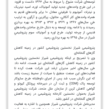
توسعه‌ای شركت متبوع را مربوط به سال ۱۳۶۴ دانست و افزود:
در اين طرح واحدهاي جديد توليد آمونياک، اوره، اسيد نيتريک
و نيترات آمونيوم با ظرفيتي معادل ۱۰ برابر واحدهاي قديم به
همراه واحدهاي کلر آلکالي، متانول، پرکلرين و آرگون به ترتيب
طي سال‌هاي ۱۳۶۷ و ۱۳۶۹ و ۱۳۷۲ و ۱۳۷۳ به بهره برداري
رسيدند و با ادامه روند توسعه و به دنبال خارج ساختن واحدهاي
قديمي از چرخه توليد، طرح اوره و آمونياك سوم پتروشيمي
شيراز در سال ۱۳۹۵ به بهره برداري رسيد.
پتروشیمی شیراز نخستین پتروشیمی کشور در زمینه کاهش
گازهای گلخانه‌ای
وی با تصریح بر اینکه پتروشیمی شیراز نخستین پتروشیمی
کشور در زمینه کاهش گازهای گلخانه‌ای نیز هست، ادامه داد:
طی سال‌های اخیر مدیران ارشد این شرکت همت کرده تا
فعالیت‌های این صنعت منطبق با صیانت از محیط زیست باشد
که این نگرش سبب شد پس از اجرای داوطلبانه طرح سازوکار
توسعه پاک (CDM) و ثبت آن در دبیرخانه پروتکل کیوتو و
گواهی کاهش کربن از سازمان ملل متحد، شرکت پتروشیمی
شیراز به‌عنوان نخستین کارخانه پتروشیمی در زمینه کاهش
گازهای گلخانه‌ای در کشور باشد.
مدیرعامل شرکت پتروشیمی شیراز همچنین با اشاره به فعالیت