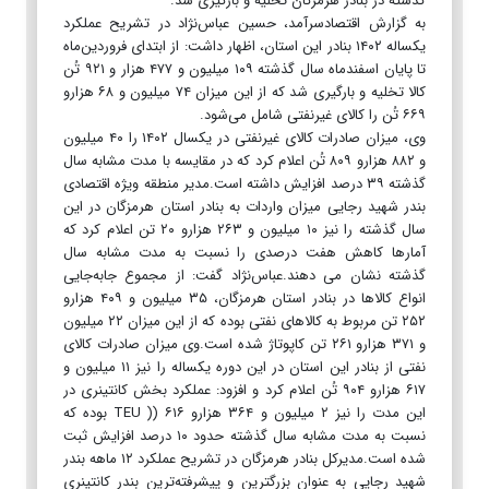
گذشته در بنادر هرمزگان تخلیه و بارگیری شد.
به گزارش اقتصادسرآمد، حسین عباس‌نژاد در تشریح عملکرد
یکساله ۱۴۰۲ بنادر این استان، اظهار داشت: از ابتدای فروردین‌ماه
تا پایان اسفندماه سال گذشته ۱۰۹ میلیون و ۴۷۷ هزار و ۹۲۱ تُن
کالا تخلیه و بارگیری شد که از این میزان ۷۴ میلیون و ۶۸ هزارو
۶۶۹ تُن را کالای غیرنفتی شامل می‌شود.
وی، میزان صادرات کالای غیرنفتی در یکسال ۱۴۰۲ را ۴۰ میلیون
و ۸۸۲ هزارو ۸۰۹ تُن اعلام کرد که در مقایسه با مدت مشابه سال
گذشته ۳۹ درصد افزایش داشته است.مدیر منطقه ویژه اقتصادی
بندر شهید رجایی میزان واردات به بنادر استان هرمزگان در این
سال گذشته را نیز ۱۰ میلیون و ۲۶۳ هزارو ۲۰ تن اعلام کرد که
آمارها کاهش هفت درصدی را نسبت به مدت مشابه سال
گذشته نشان می‌ دهند.عباس‌نژاد گفت: از مجموع جابه‌جایی
انواع کالاها در بنادر استان هرمزگان، ۳۵ میلیون و ۴۰۹ هزارو
۲۵۲ تن مربوط به کالاهای نفتی بوده که از این میزان ۲۲ میلیون
و ۳۷۱ هزارو ۲۶۱ تن کاپوتاژ شده است.وی میزان صادرات کالای
نفتی از بنادر این استان در این دوره یکساله را نیز ۱۱ میلیون و
۶۱۷ هزارو ۹۰۴ تُن اعلام کرد و افزود: عملکرد بخش کانتینری در
این مدت را نیز ۲ میلیون و ۳۶۴ هزارو ۶۱۶ (( TEU بوده که
نسبت به مدت مشابه سال گذشته حدود ۱۰ درصد افزایش ثبت
شده است.مدیرکل بنادر هرمزگان در تشریح عملکرد ۱۲ ماهه بندر
شهید رجایی به عنوان بزرگترین و پیشرفته‌ترین بندر کانتینری