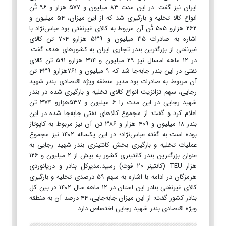
ایران نیز گفت: در این مدت ۸۳ میلیون و ۵۷۷ هزار و ۹۶ تُن
انواع کالا تخلیه و بارگیری شد که از این میزان، ۵۴ میلیون و
۲۶۲ هزارو ۵۰۵ تُن آن مربوط به کالای غیرنفتی بود.عباس‌نژاد با
اشاره به صادرات ۳۵ میلیون و ۵۳۹ هزارو ۷۰۴ تن کالای
غیرنفتی از بزرگترین بندر تجاری ایران به کشورهای هدف گفت:
در ۱۲ ماهه امسال نیز ۲۹ میلیون و ۳۱۴ هزارو ۵۹۱ تن کالای
نفتی در این بندر جابه‌جا شد که ۹ میلیون و ۷۶۱هزارو ۴۳۹ تن
آن مربوط به صادرات بود.مدیر منطقه ویژه اقتصادی بندر شهید
رجایی، سهم تزانزیت انواع کالای تخلیه و بارگیری شده در بندر
شهید رجایی در این مدت را ۶ میلیون و ۵۳۷هزارو ۳۷۴ تن
اعلام کرد و گفت: از مجموع کالاهای نفتی جابه‌جا شده در این
بندر ۱۸ میلیون و ۴۰۹ هزار و ۳۸۶ تن آن نیز مربوط به کاپوتاژ
بوده است.به گفته عباس‌نژاد؛ در این یکساله ۱۴۰۲ نیز مجموع
عملیات تخلیه و بارگیری بخش کانتینری بندر شهید رجایی به
عنوان بزرگترین بندر کانتینری کشور به بیش از ۲ میلیون و ۱۲۶
هزار TEU (کانتینر ۲۰ فوت) رسید.مدیرکل بنادر و دریانوردی
هرمزگان در ادامه با اشاره به سهم ۵۹ درصدی تخلیه و بارگیری
کالای غیرنفتی بنادر این استان در ۱۲ ماهه سال ۱۴۰۲ در بین کل
بنادر کشور گفت: از این میزان جابه‌جایی، ۴۴ درصد آن به منطقه
ویژه اقتصادی بندر شهید رجایی اختصاص دارد.