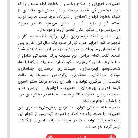
تعمیرات، تعویض و اصلاح بخشی از خطوط لوله مشعل را که
دچار ترک‌خوردگی شدید بوده‌اند و نیز بخش‌های متعددی از
شبکه خطوط لوله و تعدادی از شیرآلات مهم مسیر فرایند تولید
نفت، گاز و تزریق آب را شامل می‌شود که در صورت
درسرویس‌بودن سکو، امکان تعمیر آن‌ها وجود ندارد.
وی با بیان اینکه برنامه‌ریزی برای برآورد کالا، حجم کار و
تجهیزات تیم اجرایی مورد نیاز از حدود یک سال قبل آغاز و پس
از آماده‌سازی ملزومات و مجوزهای لازم در این زمینه اقدام شده
است، گفت: تمام مراحل این عملیات بزرگ تعمیراتی شامل از
خط خارج ساختن کل فرایند سکو، تخلیه محتویات شبکه لوله‌ها،
شست‌وشو، ایمن‌سازی، اسپیدگذاری، برشکاری، جداسازی،
مونتاژ، جوشکاری، سنگ‌زنی، برگرداندن مسیرها به حالت
نخست، از سرگیری تولید و راه‌اندازی دوباره فرایند سکو ازسوی
گروه اجرایی بهره‌برداری، تعمیرات، اچ‌اس‌ئی، بازرسی فنی،
عملیات دریایی، تدارکات کالا و خدمات منطقه در بخش‌های دریا
و خشکی انجام می‌شود.
مدیر منطقه عملیاتی لاوان، مدت‌زمان پیش‌بینی‌شده برای این
تعمیرات را حدود یک ماه اعلام و تصریح کرد: پس از انجام این
عملیات، فرایند تولید سکو در شرایط به‌مراتب ایمن‌تر از گذشته
ازسر گرفته خواهد شد.