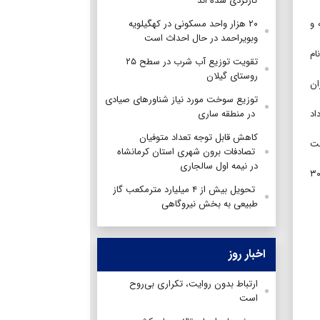
کارکردی شده اند
 و
۲۰ هزار واحد مسکونی در کهگیلویه
وبویراحمد در حال احداث است
نام
تقویت توزیع آب شرب در سطح ۲۵
روستای گیلان
ازان
توزیع سوخت مورد نیاز شناورهای صیادی
اد
در منطقه ساری
کاهش قابل توجه تعداد متوفیان
ر زمین نیاز است
تصادفات برون شهری استان کرمانشاه
در نیمه اول سالجاری
ر قالب طرح های مختلف به مردم کهگیلویه و بویراحمد واگذار شده که از این تعداد ۲ هزار و ۳۰۰
تحویل بیش از ۴ میلیارد مترمکعب گاز
طبیعی به بخش نیروگاهی
اخبار روز
ارتباط بدون روایت، تکراری بی‌روح
است