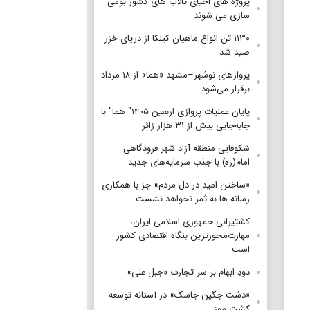
پروژه های احیای تالاب های کشور بومی
سازی می شوند
۱۱۳۰ تن انواع ماهیان کیلکا از دریای خزر
صید شد
پروازهای نوشهر–مشهد «هما» از ۱۸ مرداد
برقرار می‌شود
پایان عملیات پروازی اربعین ۱۴۰۵" هما" با
جابه‌جایی بیش از ۳۱ هزار زائر
شکوفایی منطقه آزاد شهر فرودگاهی
امام(ره) با جذب سرمایه‌های جدید
«ساختن امید در دل مردم» جز با همکاری
رسانه ها به ثمر نخواهد نشست
کشتیرانی جمهوری اسلامی ایران،
مهارت‌محورترین بنگاه اقتصادی کشور
است
دودِ ابهام بر سر تجارت «جبل علی»
«دشت جگین جاسک» در آستانه توسعه
کشت موز