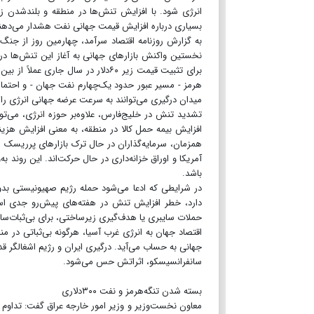
انرژی شود. با افزایش تنش‌ها در منطقه و بلندشدن زم
بسیاری درباره افزایش قیمت جهانی نفت هشدار می‌دهند. از گوشه‌وکنار زمزمه‌های 
به گزارش روزنامه اقتصاد سرآمد، چهارمین روز از جن
برای تثبیت قیمت زیر ۶۰دلار در سال
هرمز - مسیر عبور حدود یک‌چهارم نفت جهان - و احتما
میدان درگیری می‌توانند به سرعت عرضه جهانی انرژی را د
تشدید تنش در خلیج‌فارس، علاوه‌بر حوزه انرژی، می‌تو
افزایش بیمه حمل کالا در منطقه، به معنی افزایش هزی
همزمان، سرمایه‌گذاران در حال ترک بازارهای پرریسک ه
آمریکا و اوراق خزانه‌داری در حال حرکت‌اند. این روند ب
باشد.
در شرایطی که ادعا می‌شود حمله رژیم صهیونیستی بدو
دارد، خطر افزایش تنش در هفته‌های پیش‌رو جدی است
حملات سایبری یا هدف‌گیری زیرساختی، برای بی‌ثبات‌سازی
اقتصاد جهان به انرژی غرب آسیا، هرگونه بی‌ثباتی در 
جهانی به حساب می‌آید. درگیری ایران و رژیم اشغالگر 
سانفرانسیسکو، اثراتش حس می‌شود.
بسته شدن تنگه‌هرمز و نفت ۳۰۰دلاری