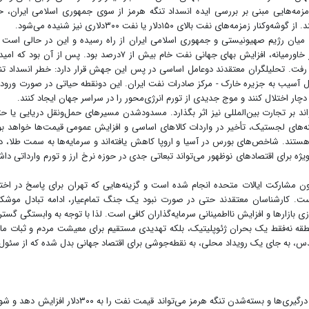
زمه‌هایی مبنی بر بررسی ایده انسداد تنگه هرمز از سوی جمهوری اسلامی ایران، حا
نفت بالای ۱۵۰دلار یا نفت ۳۰۰دلاری نیز شنیده می‌شود.
گ میان رژیم صهیونیستی و جمهوری اسلامی ایران از راه رسیده و این در حالی است 
نخستین واکنش بازارهای جهانی به آغاز این تنش‌ها در خاورمیانه، افزایش بهای جهانی نفت خام بیش از ۷درصد بود. پس از آن بود 
 جاری عملاً از بین رفت. تحلیلگران معتقدند دوعامل اساسی در پس این جهش قرار دارد: خطر انسداد تن
ل آسیب به جزیره خارک - مرکز صادرات نفت ایران. این دونقطه حیاتی در صورت ورود 
چار اختلال کنند و موج جدیدی از تورم انرژی‌محور را در سراسر جهان ایجاد کنند.
اند بر تجارت بین‌المللی نیز اثر بگذارد. مسدودشدن مسیرهای حمل‌ونقل دریایی یا ح
نه‌های لجستیک، تأخیر در واردات کالاهای اساسی و افزایش عمومی قیمت‌ها خواهد بو
ستند. شاخص‌های بورس در آسیا و اروپا کاهش یافته‌اند و سرمایه‌ها به سمت طلا، دل
ه‌ویژه برای اقتصادهای نوظهور می‌تواند تبعاتی جدی در حوزه نرخ ارز و تورم وارداتی داش
ن مشارکت ایالات متحده انجام شده است و گزینه‌هایی که تهران برای پاسخ در اختی
. کارشناسان معتقدند حتی در صورت نبود یک جنگ تمام‌عیار، ادامه تبادل موشک
 بازارها و افزایش نااطمینانی سرمایه‌گذاران کافی است. لذا با توجه به وابستگی گستر
منطقه نه‌فقط یک بحران ژئوپلیتیک، بلکه تهدیدی مستقیم برای معیشت مردم و ثبات ما
قدس، به جای یک رویداد محلی، به نقطه‌جوشی برای اقتصاد جهانی بدل شده که از سئول 
معاون نخست‌وزیر و وزیر امور خارجه عراق گفت: تداوم درگیری‌ها و بسته‌شدن تنگه هرمز می‌تواند قیمت نفت را به ۳۰۰دلار اف