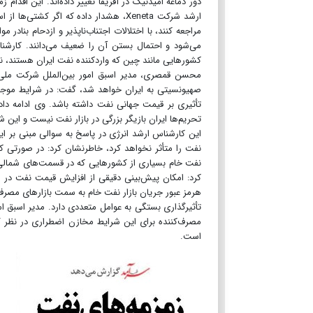
دور دماغه امیدنیک در آفریقا تغییر داده‌‌‌اند. این اقدام
ارشد شرکت Xeneta، هشدار داده که اگر ک
مراجعه کنند، با اختلالات اجتناب‌‌‌ناپذیر و ازدحام بنا
می‌‌‌شود و احتمال بستن آن را ضعیف می‌دانند. کارش
کشورهایی مانند چین که واردکننده نفت ایران هستند، ناچ
محسن قمصری، مدیر اسبق امور بین‌الملل شرکت ملی نف
صهیونسیتی به ایران خواهد شد، گفت: در شرایط موجود 
تأثیری بر قیمت جهانی نفت داشته باشد. وی ادامه داد
تحریم‌ها ایران بازیگر بزرگی در بازار نفت نیست و این ش
این کارشناس ارشد انرژی در پاسخ به سوالی مبنی بر ای
نفت را متأثر نخواهد کرد، خاطرنشان کرد: در صورتی ک
نفت خام بسیاری از کشورهایی که در قسمت‌های شمالی خ
کرد: امکان پیش‌بینی دقیقی از افزایش قیمت نفت در 
هرمز عبور جریان بازار نفت خام به سمت بازارهای مصرف 
تأثیرگذاری بستگی به عوامل متعددی دارد. مدیر اسبق ا
مصرف‌کننده برای این شرایط مخازن اضطراری در نظر گ
است.