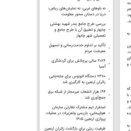
ید
نه ناوهای غربی، نه نمایش‌های ریاض؛
 در هر بشکه منجر
دریا در دستان محور مقاومت
د:
د.
بررسی طرح جامع بندر شهید بهشتی
چابهار و تطبیق آن با طرح جامع و
است به
تفصیلی شهر چابهار
تأکید بر تداوم خدمت‌رسانی و تسهیل
ین
معیشت مردم
ت.
ضای
۲۰۲۶ سالی پرچالش برای گردشگری
لیون بشکه نفت و
آسیا
۷۳۸۰ دستگاه اتوبوس برای جابه‌جایی
زائران اربعین به‌ کارگیری شد
که
۱۹۴ هزار انشعاب غیرمجاز از شبکه برق
با
جمع‌آوری شد
 و
د.
استقرار تیم مشترک نظارتی سازمان
هواپیمایی، بازرسی وتعزیرات در عملیات
یده
پروازی اربعین ۱۴۰۵
به
ظرفیت ریلی برای بازگشت زائران اربعین