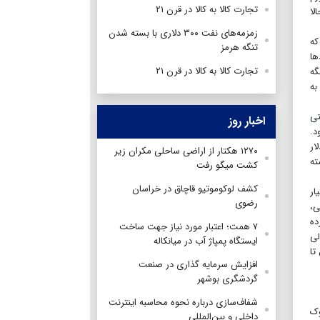
تجارت کالا به کالا در قرن ۲۱
لا
زمزمه‌های نفت ۳۰۰ دلاری با بسته شدن
که
تنگه هرمز
که امیدها
تجارت کالا به کالا در قرن ۲۱
گه
به
تی
اخبار روز
د.
ار
۱۲۷۰ هکتار از اراضی ساحلی مکران زیر
ته
کشت میگو رفت
کشف لوکوموتیو قاچاق در خراسان
ار
رضوی
ی،
ده
۷ همت؛ اعتبار مورد نیاز جهت ساخت
لی
ایستگاه پمپاژ آب در میانکاله
تا
افزایش سرمایه گذاری در صنعت
گردشگری بوشهر
شفاف‌سازی درباره نحوه محاسبه اینترنت
زایش دهد و شوک
داخلی و بین‌المللی