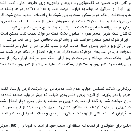
ری تاس، فواد حسین در گفت‌وگویی با «یوهان وادفول» وزیر خارجه آلمان، گفت: تشد
بیشتر اوضاع در خاورمیانه در سایه شدت گرفتن درگیری بین ایران و اسرائیل می‌تواند به افزایش قیمت نفت به ۲۰۰ تا ۳۰۰دلار
نطقه و بسته‌شدن تنگه هرمز ممکن است به بروز شوک‌های اقتصادی شدید منتج شود، افزو
ی می‌انجامد و روند صادرات نفت برای کشورهای نفتی از جمله عراق را پیچیده می‌کن
ز طریق خلیج فارس منجر می‌شود.
فایننشال تایمز نیز در گزارشی هشدار داده در صورت بسته‌شدن تنگه هرمز (مسیر عبور ۲۰میلیون بشکه نفت در روز)، قیمت نفت ممکن 
تی در تل‌آویو و شهر بندری حیفا اصابت کرد و سبب نگرانی سران جهان در نشست ا
ه شد. تحولات تازه در تنش‌های دوطرف باعث نگرانی‌ها درباره اختلال در تنگه هرمز شده اس
د یک‌پنجم کل مصرف نفت جهان یا حدود ۱۸ تا ۱۹میلیون بشکه نفت، میعانات و سوخت در روز از این تنگه عبور می‌کند. ایران، یکی از اع
سازمان کشورهای صادرکننده نفت (اوپک) است و اکنون روزانه حدود ۳میلیون و ۳۰۰هزار بشکه نفت تولید و بیش از ۲می
ین، بزرگ‌‌‌ترین شرکت نفتکش جهان، اعلام شد. مدیرعامل این شرکت، لارس بارستاد گفت 
ز را نمی‌‌‌پذیرند. او افزود: برخی کشتی‌‌‌های شرکت که پیش‌‌‌تر وارد منطقه شده‌‌‌اند، 
 خارج خواهند شد. به گفته او، تجارت دریایی در منطقه به طور جدی دچار اختلال شده
 دریایی نیز تایید کرده‌‌‌اند که مالکان کشتی‌‌‌ها تمایل کمی به تردد از این مسیر دارن
ش نرخ بیمه کشتی‌‌‌ها در دریای سرخ نیز تا ۲۰درصد گزارش شده که ناشی از تهدیدات حوثی‌‌‌ها در یمن و حملات اسرائیل به بندر الحد
ایی برای جلوگیری از تهدیدات منطقه‌‌‌ای، مسیر خود از آسیا به اروپا را از کانال سوئز 