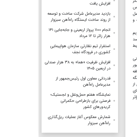
گر
افزایش یافت
رس
صل
بازدید مدیرعامل شرکت ساخت و توسعه
از روند ساخت ایستگاه راه‌آهن سبزوار
 و
انجام ۱۱۰۰ پرواز اربعینی و جابه‌جایی ۱۴۱
یم
هزار زائر تا ۱۲ مرداد
سد
یط
استقرار تیم‌ نظارتی سازمان هواپیمایی
کشوری در فرودگاه نجف
نی
افزایش ظرفیت «هما» به ۳۸ هزار صندلی
ور
در اربعین ۱۴۰۵
فه
گه
قدردانی معاون اول رئیس‌جمهور از
از
مدیرعامل راه‌آهن
ای
نمایشگاه هفتم حمل‌ونقل و لجستیک؛
ثر
فرصتی برای بازطراحی حکمرانی
کریدورهای کشور
شمارش معکوس آغاز عملیات ریل‌گذاری
راه‌آهن سبزوار