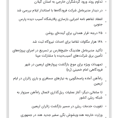
تداوم روند ورود گردشگران خارجی به استان گیلان
در دیدار مدیرعامل شرکت فرودگاه‌ها با استاندار ایلام بررسی شد
انعقاد تفاهم نامه اجرایی بازسازی پالایشگاه آسیب دیده پارس
جنوبی
۲۵ درجه؛ قرار همدلی برای آینده‌ای روشن
۱۴۸ هزار مگاوات تقاضا برای احداث نیروگاه ثبت شد
تأکید مدیرعامل هلدینگ خلیج‌فارس بر تسریع در اجرای پروژه‌های
تأمین برق شرکت‌های آسیب‌دیده با مشارکت مپنا
تمهیدات ویژه برای موج بازگشت پروازهای اربعین در شهر
فرودگاهی امام خمینی (ره)
راه‌آهن آماده پاسخگویی به نیازهای مسافری و باری زائران در ایام
اربعین
تا ساعاتی دیگر؛ آغاز عملیات ریل‌گذاری اتصال راه‌آهن سبزوار به
شبکه ریلی کشور
تقویت خدمات ریلی در مسیر بازگشت زائران اربعین
وزارت خارجه هند:ویشوِش نِگی سفیر جدید هند در جمهوری