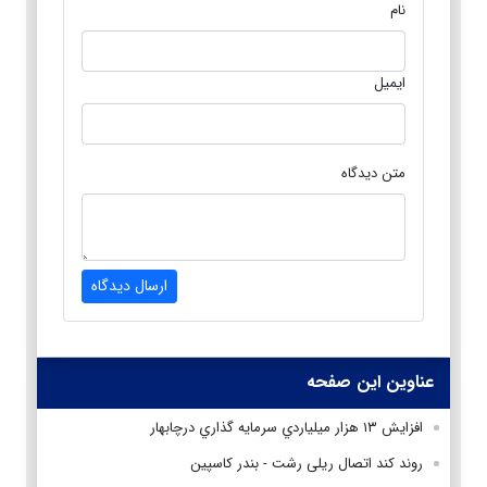
نام
ایمیل
متن دیدگاه
ارسال دیدگاه
عناوین این صفحه
افزايش ۱۳ هزار ميلياردي سرمايه گذاري درچابهار
روند کند اتصال ریلی رشت - بندر کاسپین