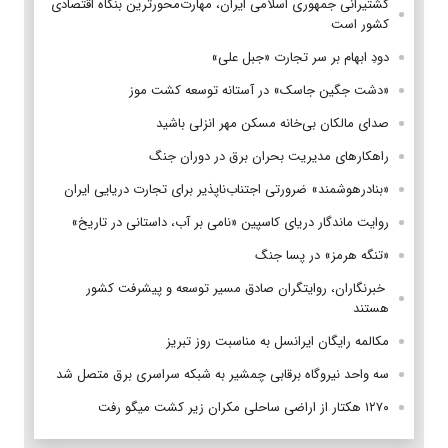
کشتیرانی جمهوری اسلامی ایران، مهارت‌محورترین بنگاه اقتصادی
کشور است
دودِ ابهام بر سر تجارت «جبل علی»
«دشت جگین جاسک» در آستانه توسعه کشت موز
صدای مالکان بی‌خانه مسکن مهر انزلی باشید
راهکارهای مدیریت بحران برق در دوران جنگ
«بنادرهوشمند» ضرورتی اجتناب‌ناپذیر برای تجارت دریایی ایران
روایت ماندگار دریای کاسپین «نامی بر آب، داستانی در تاریخ»
«تنگه هرمز» در پسا جنگ
‌ خبرنگاران، روایتگران صادق مسیر توسعه و پیشرفت کشور
هستند
مکالمه رایگان ایرانسل به مناسبت روز تبریز
سه واحد نیروگاه برقابی چمشیر به شبکه سراسری برق متصل شد
۱۲۷۰ هکتار از اراضی ساحلی مکران زیر کشت میگو رفت