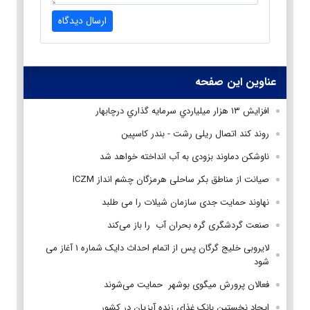
ارسال دیدگاه
عناوین این صفحه
افزايش ۱۳ هزار ميلياردي سرمايه گذاري درچابهار
روند کند اتصال ریلی رشت - بندر کاسپین
ناوشکن دماوند بزودی به آب انداخته خواهد شد
صیانت از مناطق بکر ساحلی هرمزگان چشم انداز ICZM
نهاوند حمایت جدی سازمان شیلات را می طلبد
صنعت گردشگری گره بحران آب را باز می‌کند
لایروبی خلیج گرگان پس از اتمام احداث دایک شماره ۱ آغاز می
شود
فعالان پرورش میگوی بوشهر حمایت می‌شوند
ایجاد نخستین بانک غذای زنده آبزیان در کشور