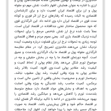
خاندوزی در بیست و نهمین همایش سالانه سیاست‌های پولی و
ارزی با اشاره به عنوان همایش اظهار داشت: نقش مهم دو مقوله
پول و ارز برای اقتصاد ایران اهمیت دارد و برای کارشناسان
اقتصادی به اثبات رسیده که رفتارهای نرخ ارز اثر فوری و کوتاه
مدت قوی در اقتصاد ایران دارد.وی ادامه داد: این اثرگذاری قوی
که خود محصول ساختار نفتی جداافتاده در اقتصاد ایران است،
عملاً باعث شده نرخ ارز نقش شاخص مرجع را برای تحولات
آینده نزدیک اقتصاد بازی کند. یعنی عموم مردم و فعالان اقتصادی
توجه زیادی به تحولات نرخ ارز برای قضاوت درباره وضعیت آینده
نزدیک نشان می‌دهند.خاندوزی تصریح کرد: در مقام مقایسه
اثرگذاری مقوله پول بر اقتصاد ما یک اثرگذاری بلندمدت و عمیق
است. آنچه دورنمای اقتصاد ما را چه در بخش حقیقی و چه در
موضوع تورم شکل می‌دهد رفتار نظام پولی از لحاظ کمیت و
کیفیت رشد مقادیر پولی است.وی افزود: کمیت بالاتر رشد
مقادیر پولی به ویژه وقتی کیفیت رشد پول مطبوب نباشد،
زمینه‌ساز تورم و محرومیت بخش واقعی از تامین مالی است و
برعکس، کمیت مناسب رشد نقدینگی به ویژه وقتی اصابت
خوبی به اهداف و بخش‌های مولد اقتصاد دارد سطح متوسط
بلندمدت تورم را کاهش می‌دهد و میانگین رشد اقتصادی را
بهبود می‌بخشد.خاندوزی در ادامه با تاکید براینکه اگر فضای ثبات
بر اقتصاد حاکم شود و قابل پیش‌بینی باشد، اقتصاد به صورت
خودکار مسیر رشد خود را پیدا خواهد کرد، اظهار کرد: ملاحظات