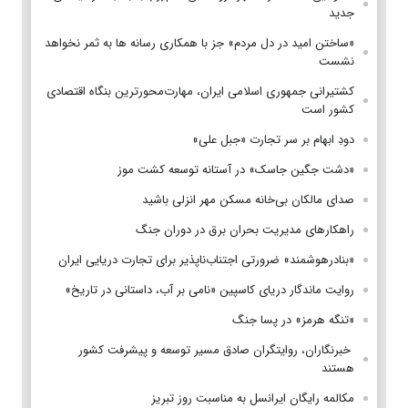
جدید
«ساختن امید در دل مردم» جز با همکاری رسانه ها به ثمر نخواهد
نشست
کشتیرانی جمهوری اسلامی ایران، مهارت‌محورترین بنگاه اقتصادی
کشور است
دودِ ابهام بر سر تجارت «جبل علی»
«دشت جگین جاسک» در آستانه توسعه کشت موز
صدای مالکان بی‌خانه مسکن مهر انزلی باشید
راهکارهای مدیریت بحران برق در دوران جنگ
«بنادرهوشمند» ضرورتی اجتناب‌ناپذیر برای تجارت دریایی ایران
روایت ماندگار دریای کاسپین «نامی بر آب، داستانی در تاریخ»
«تنگه هرمز» در پسا جنگ
‌ خبرنگاران، روایتگران صادق مسیر توسعه و پیشرفت کشور
هستند
مکالمه رایگان ایرانسل به مناسبت روز تبریز