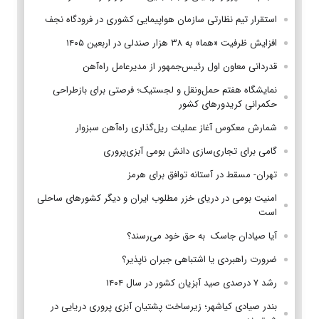
استقرار تیم‌ نظارتی سازمان هواپیمایی کشوری در فرودگاه نجف
افزایش ظرفیت «هما» به ۳۸ هزار صندلی در اربعین ۱۴۰۵
قدردانی معاون اول رئیس‌جمهور از مدیرعامل راه‌آهن
نمایشگاه هفتم حمل‌ونقل و لجستیک؛ فرصتی برای بازطراحی
حکمرانی کریدورهای کشور
شمارش معکوس آغاز عملیات ریل‌گذاری راه‌آهن سبزوار
گامی برای تجاری‌سازی دانش بومی آبزی‌پروری
تهران- مسقط در آستانه توافق برای هرمز
امنیت بومی در دریای خزر مطلوب ایران و دیگر کشورهای ساحلی
است
آیا صیادان جاسک به حق خود می‌رسند؟
ضرورت راهبردی یا اشتباهی جبران ناپذیر؟
رشد ۷ درصدی صید آبزیان کشور در سال ۱۴۰۴
بندر صیادی کیاشهر؛ زیرساخت پشتیان آبزی پروری دریایی در