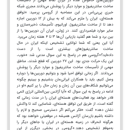
دوربین‌های خاموش شده در ایران نقاط مهمی از تأسیسات
ساخت سانتریفیوژ و موارد دیگر را پوشش می‌دادند.مجری شبکه
خبری پی‌بی‌اس در این مصاحبه از گروسی پرسید: «توافق
هسته‌ای، ایران را ملزم می‌کند که به بیش از ۱۲ دوربین اجازه
دهد تا از ساخت سانتریفیوژ، اورانیوم، تأسیسات ذخیره‌سازی و
سایر موارد فیلمبرداری کنند. در ژوئن، ایران آن دوربین‌ها را از
بین برد و شما هم گفتید بازیابی آن‌ها ۳ تا ۴ هفته زمان می‌برد.
آیا این یعنی که شما توانایی تشخیص اینکه ایران در حال
ساخت سانتریفیوژ‌های بیشتری است را از دست
داده‌اید؟»گروسی هم در پاسخ به این سوال مدعی شد: «خوب،
این یک حرکت جدی بود. این ۲۷ دوربین که قطع شدند، مناطق
مهمی از تأسیسات ساخت سانتریفیوژ و موارد دیگر را پوشش
می‌دادند. اگر زمانی توافق احیا شود و بتوانیم دوربین‌ها را دوباره
وصل کنیم، باید با همکاران ایرانی‌مان بنشینیم و ببینیم چگونه
می‌توانیم شکاف‌های بین آن زمان و زمان حال را پر کنیم.»او در
ادامه در پاسخ به این سوال که «آیا آژانس بین‌المللی انرژی اتمی
قادر خواهد بود فعالیت‌های هسته‌ای ایران را در مدت زمانی که
گفته است، از طریق این توافق هسته‌ای، شناسایی کند تا واکنش
نشان دهد» گفت: «فکر می‌کنم اگر دسترسی صحیح و لازم را
داشته باشیم بازرسان آژانس همیشه در موقعیتی خواهند بود که
هرگونه انحراف در زمینه هسته‌ای در ایران یا جا‌های دیگر را
به‌موقع تشخیص دهند.»گروسی در بخشی دیگری از این