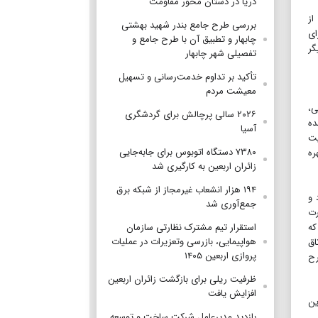
دریا در دستان محور مقاومت
از
بررسی طرح جامع بندر شهید بهشتی
ای
چابهار و تطبیق آن با طرح جامع و
گر
تفصیلی شهر چابهار
تأکید بر تداوم خدمت‌رسانی و تسهیل
معیشت مردم
ی،
۲۰۲۶ سالی پرچالش برای گردشگری
ده
آسیا
یت
۷۳۸۰ دستگاه اتوبوس برای جابه‌جایی
ره
زائران اربعین به‌ کارگیری شد
۱۹۴ هزار انشعاب غیرمجاز از شبکه برق
 و
جمع‌آوری شد
رت
که
استقرار تیم مشترک نظارتی سازمان
هواپیمایی، بازرسی وتعزیرات در عملیات
اق
پروازی اربعین ۱۴۰۵
رح
ظرفیت ریلی برای بازگشت زائران اربعین
افزایش یافت
ین
بازدید مدیرعامل شرکت ساخت و توسعه