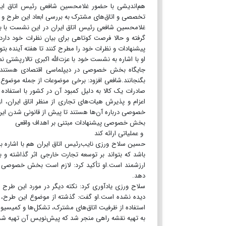
هم‌اندیشی با حضور غلامحسین شافعی رئیس اتاق ایر
تخصصی و اتاق‌های مشترک به بررسی ابعاد این طرح و ا
غلامحسین شافعی رئیس اتاق ایران در این نشست با بی
گرفته و حالا فرصت کوتاهی برای بیان نظرات خود دارد 
پیشنهادات و نظرات خود را مطرح کنند تا هفته آینده بتو
او با اشاره به نشست خود با عزت‌الله اکبری تالارپشتی 
جایگاه بخش خصوصی در دیپلماسی اقتصادی هستند و 
بگنجانند.شافعی افزود: برخی موضوعات از جمله موضوع
صادرات یک کالا به دلیل کمبود آن در کشور با استفاد
اعزام و پذیرش هیات‌های تجاری از منظر اتاق ایران، 
خصوصی درباره آن‌ها هستند تا پیش از قانونی شدن این
بخش خصوصی پیشنهادات مبتنی بر اهداف واقعی
و عملیاتی ارائه کند
حسین سلاح ورزی نایب‌رئیس اتاق ایران هم با اشاره ب
باشد که بتواند بر توسعه تجارت خارجی اثر گذاشته و با
ارزشمند است.او تأکید کرد: لازم است بخش خصوصی پیش
دهد.
سلاح ورزی یادآوری کرد: نکته دیگر در مورد این طرح 
دیده نشده است.او گفت: گذشته از موضوع این طرح، از
استفاده از ظرفیت اتاق‌های مشترک، تشکل‌ها و کمیسیون
به تهیه نقشه راهی منجر شد که پیش‌نویس آن تهیه شده 