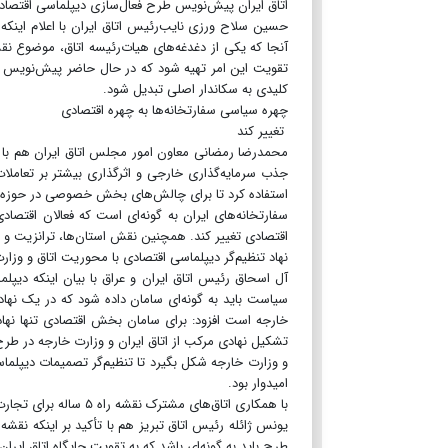
اتاق ایران پیش‌نویس طرح فعال‌سازی دیپلماسی اقتصاد
حسین سلاح ورزی نایب‌رئیس اتاق ایران با اعلام اینک
آنجا که یکی از دغدغه‌های هیات‌رئیسه اتاق، موضوع
تقویت این امر تهیه شود که در حال حاضر پیش‌نویس
کلیدی به سکاندار اصلی تبدیل شود.
چهره سیاسی سفارتخانه‌ها به چهره اقتصادی
تغییر کند
محمدرضا رمضانی معاون امور مجلس اتاق ایران هم با ا
جذب سرمایه‌گذاری خارجی و اثرگذاری بیشتر بر تعاملا
استفاده کرد تا برای چالش‌های بخش خصوصی در حوزه دیپ
سفارتخانه‌های ایران به گونه‌ای است که فعالان اقتصاد
اقتصادی تغییر کند. همچنین نقش استان‌ها، ترانزیت و 
نهاد تنظیم‌گر دیپلماسی اقتصادی با محوریت اتاق و وز
آل اسحاق رئیس اتاق ایران و عراق با بیان اینکه دیپل
سیاست باید به گونه‌ای سامان داده شود که در یک نهاد 
خارجه است افزود: برای سامان بخش اقتصادی تنها نهاد
تشکیل نهادی مرکب از اتاق ایران و وزارت خارجه در طرح
و وزارت خارجه شکل بگیرد تا تنظیم‌گر تصمیمات دیپلما
امیدوار بود.
با همکاری اتاق‌های مشترک نقشه راه ۵ ساله برای تجارت خارجی تدوین شود
یونس ژائله رئیس اتاق تبریز هم با تأکید بر اینکه نقشه
طرح باید به گونه‌ای باشد که به تقویت جایگاه اتاق ایرا