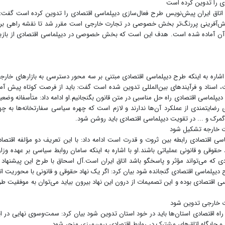
ی را تدوین کرده است
ه اتاق ایران پیش‌نویس طرح فعال‌سازی دیپلماسی اقتصادی را تدوین کرده است گفت: 
 نقش‌آفرینی پررنگ‌تر بخش خصوصی در تجارت خارجی است مقرر شد تا نقشه راهی بر
 آن آماده شده است. هدف این است که بخش خصوصی در دیپلماسی اقتصادی از بازی
شاره به اینکه طرح دیپلماسی اقتصادی مبتنی بر سه محور دسترسی به بازارهای خارج
ت، اسناد و فرآیندهای بین‌المللی تدوین شده است گفت: باید از فرصت کوتاه پیش آم
لماسی اقتصادی راه حل مناسبی در متن قانون بگنجانیم.او ادامه داد: متأسفانه وضع
ی رضایتمندی از عملکرد آن‌ها ندارند و لازم است که چهره سیاسی سفارتخانه‌ها به چه
گمرک و ... در تقویت دیپلماسی اقتصادی باید روشن شود.
ارت خارجه تشکیل شود
ماسی اقتصادی رابطه بین ثروت و قدرت است ادامه داد: با این تعریف دو مؤلفه اقتصاد
حقوقی و قانونی عملیاتی باشند.او با اشاره به اینکه سامان روابط سیاسی بر عهده وزا
ی که می‌تواند مؤثر و پاسخگو باشد اتاق ایران است.آل اسحاق با طرح این پیشنهاد 
 دیپلماسی اقتصادی گنجانده شود بیان کرد: اگر یک نهاد حقوقی و قانونی با محوریت ات
سی اقتصادی بوده و این تصمیمات از درون این نهاد بیرون بیاید می‌توان به موفقیت ط
 راه اقتصادی استان‌ها باید در خود استان تدوین شود بیان کرد: سمت‌وسوی نهایی در ا
ن و جایگاه اتاق‌های مشترک در روابط اقتصادی برون‌مرزی منجر شود.