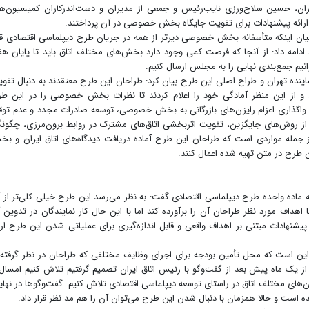
ان، حسین سلاح‌ورزی نایب‌رئیس و جمعی از مدیران و دست‌اندرکاران کمیسیون‌ه
رائه پیشنهادات برای تقویت جایگاه بخش خصوصی در آن پرداختند.
ان اینکه متأسفانه بخش خصوصی دیرتر از همه در جریان طرح دیپلماسی اقتصادی قر
ادامه داد: از آنجا که فرصت کمی وجود دارد بخش‌های مختلف اتاق باید تا پایان هف
انیم جمع‌بندی نهایی را به مجلس ارسال کنیم.
نماینده تهران و طراح اصلی این طرح بیان کرد: طراحان این طرح معتقدند به دنبال تقو
از این منظر آمادگی خود را اعلام کردند تا نظرات بخش خصوصی را در این ط
 واگذاری اعزام رایزن‌های بازرگانی به بخش خصوصی، توسعه صادرات مجدد و عدم تو
ه از روش‌های جایگزین، تقویت اثربخشی اتاق‌های مشترک در روابط برون‌مرزی، چگون
از جمله مواردی است که طراحان این طرح آماده دریافت دیدگاه‌های اتاق ایران و ب
 طرح در متن تهیه شده اعمال کنند.
ه ماده واحده طرح دیپلماسی اقتصادی گفت: به نظر می‌رسد این طرح خیلی کلی‌تر از 
 اهداف مورد نظر طراحان آن را برآورده کند اما با این حال کار نمایندگان در تدوین 
نهادات مبتنی بر اهداف واقعی و قابل اندازه‌گیری برای عملیاتی شدن این طرح ارا
این است که محل تأمین بودجه برای اجرای وظایف مختلفی که طراحان در نظر گرفته‌ا
 یک ماه پیش بعد از گفت‌وگو با رئیس اتاق ایران تصمیم گرفتیم تلاش کنیم امسال 
‌های مختلف اتاق در راستای توسعه دیپلماسی اقتصادی تلاش کنیم. گفت‌وگوها در نها
است و حالا همزمان با دنبال شدن این طرح می‌توان آن را هم مد نظر قرار داد.