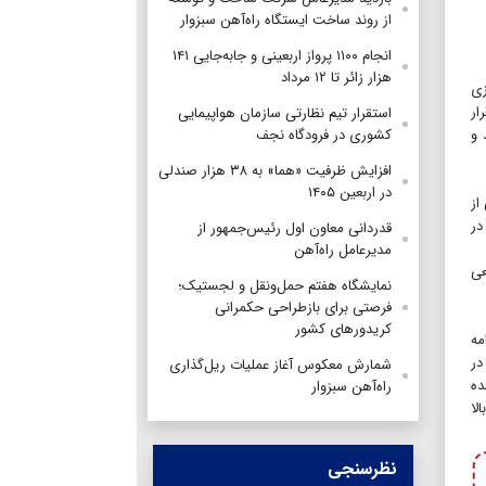
از روند ساخت ایستگاه راه‌آهن سبزوار
انجام ۱۱۰۰ پرواز اربعینی و جابه‌جایی ۱۴۱
هزار زائر تا ۱۲ مرداد
زی
ار
استقرار تیم‌ نظارتی سازمان هواپیمایی
 و
کشوری در فرودگاه نجف
افزایش ظرفیت «هما» به ۳۸ هزار صندلی
در اربعین ۱۴۰۵
از
در
قدردانی معاون اول رئیس‌جمهور از
مدیرعامل راه‌آهن
عی
نمایشگاه هفتم حمل‌ونقل و لجستیک؛
فرصتی برای بازطراحی حکمرانی
کریدورهای کشور
مه
در
شمارش معکوس آغاز عملیات ریل‌گذاری
ده
راه‌آهن سبزوار
بالا
نظرسنجی