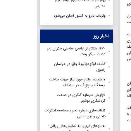
پرورش و صمت به بازار لباس فرم
ای
مدارس
واردات دارو به کشور آسان می‌شود
ار
ته
یت
اخبار روز
رح
قف
۱۲۷۰ هکتار از اراضی ساحلی مکران زیر
گی
کشت میگو رفت
خش
کشف لوکوموتیو قاچاق در خراسان
رضوی
۷ همت؛ اعتبار مورد نیاز جهت ساخت
آن
ایستگاه پمپاژ آب در میانکاله
آن
افزایش سرمایه گذاری در صنعت
ئه
گردشگری بوشهر
ند
شفاف‌سازی درباره نحوه محاسبه اینترنت
با
داخلی و بین‌المللی
یت
نه ناوهای غربی، نه نمایش‌های ریاض؛