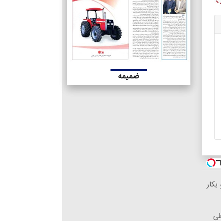
ضمیمه
بکار
طی