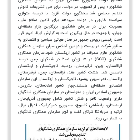
«الحاق دولت جمهوری اسلامی ایران به سازمان همکاری
شانگهای» پس از تصویب در دولت، برای طی تشریفات قانونی
تقدیم مجلس شد.سخنگوی دولت افزود: با توسعه متوازن
سیاست خارجی در دولت سیزدهم برای تامین منافع ملی،
عضویت ایران در سازمان شانگهای، بزرگترین بازار منطقه‌ای
جهان، با جدیت در حال پیگیری است.به گزارش ایرنا، امروز قرار
است رئیسی رییس جمهور در صدر هیاتی سیاسی و اقتصادی به
منظور شرکت در بیست و دومین اجلاس سران سازمان همکاری
شانگهای عازم سمرقند در کشور ازبکستان شود.سازمان همکاری
شانگهای (SCO) در ۱۵ ژوئن ۲۰۰۱ در شانگهای چین توسط
قزاقستان، چین، قرقیزستان، روسیه، تاجیکستان و ازبکستان
تاسیس شد. هشت کشور هند، قزاقستان، چین، قرقیزستان،
پاکستان، فدراسیون روسیه، تاجیکستان و ازبکستان این سازمان
اقتصادی منطقه‌ای هستند.چهار کشور افغانستان، بلاروس،
جمهوری اسلامی ایران و مغولستان در سازمان همکاری شانگهای
دارای وضعیت ناظر و شش کشور شامل جمهوری آذربایجان،
ارمنستان، پادشاهی کامبوج، جمهوری دموکراتیک فدرال نپال،
ترکیه و سریلانکا شرکای گفت و گوی سازمان همکاری شانگهای
به شمار می روند.