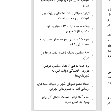
سرمایه‌گذاری در انرژی‌های تجدیدپذیر
ایران
 و
تولید صیانتی نفت افتخاری بزرگ برای
ول
شرکت ملی حفاری است
 و
در
چشم طمع دنیا به ۲۹۲ میلیارد فوت
مکعب گاز کاسپین
اه
سهم ۹۵ درصدی سوخت‌های فسیلی در
ده
سبد انرژی کشور
اد
مد
۸۰۰ میلیارد بشکه ذخیره نفت درجا در
رفع
ایران
پرداخت بدهی ۶ هزار میلیارد تومان
عوارض آلایندگی دولت قبل به
یی
شهرداری‌ها
اً
ار
انتقاد عضو شورای شهر از ادبیات نامه‌های
ارسالی آبفا به شهروندان تهرانی
اعلام آماده‌باش شرکت انتقال گاز برای
شد و
ورود به فصل سرما
در