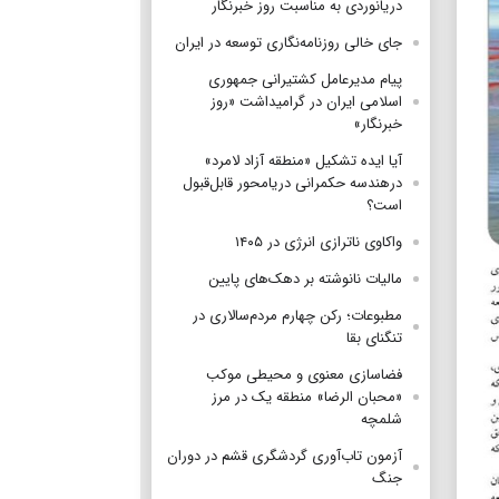
دریانوردی به مناسبت روز خبرنگار
جای خالی روزنامه‌نگاری توسعه در ایران
پیام مدیرعامل کشتیرانی جمهوری
اسلامی ایران در گرامیداشت «روز
خبرنگار»
آیا ایده تشکیل «منطقه آزاد لامرد»
درهندسه حکمرانی دریامحور قابل‌قبول
است؟
واکاوی ناترازی انرژی در ۱۴۰۵
مالیات نانوشته بر دهک‌های پایین
مطبوعات؛ رکن چهارم مردم‌سالاری در
تنگنای بقا
فضاسازی معنوی و محیطی موکب
«محبان الرضا» منطقه یک در مرز
شلمچه
آزمون تاب‌آوری گردشگری قشم در دوران
جنگ