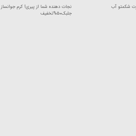
رت شکمتو آب
نجات دهنده شما از پیری! کرم جوانساز
جلبک۵۰%تخفیف