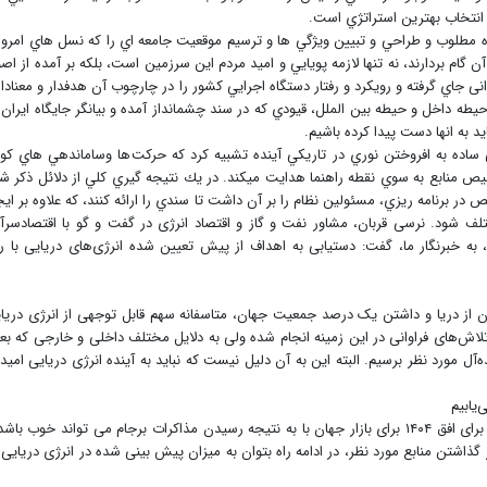
د انتخاب بهترين استراتژي است.
ه مطلوب و طراحي و تبيين ويژگي ها و ترسيم موقعيت جامعه اي را كه نسل هاي امروز
آن گام بردارند، نه تنها لازمه پويايي و اميد مردم اين سرزمين است، بلكه بر آمده از اص
نی جاي گرفته و رويكرد و رفتار دستگاه اجرايي كشور را در چارچوب آن هدفدار و معنادار
حيطه داخل و حيطه بين الملل، قيودي كه در سند چشم‏انداز آمده و بيانگر جايگاه ايران 
د به انها دست پیدا کرده باشیم.
لي ساده به افروختن نوري در تاريكي آينده تشبيه كرد كه حركت‌ها وساماندهي هاي كوت
ص منابع به سوي نقطه راهنما هدايت مي‏كند. در يك نتيجه گيري كلي از دلائل ذكر ش
ر برنامه ريزي، مسئولين نظام را بر آن داشت تا سندي را ارائه کنند، كه علاوه بر ايج
 شود. نرسی قربان، مشاور نفت و گاز و اقتصاد انرژی در گفت و گو با اقتصادسرآ
رباره سهم انرژی دریایی در سند چشم انداز افق ۱۴۰۴، به خبرنگار ما، گفت: دستیابی به اهداف از پیش تعیین شده انرژی‌های دریایی با 
یران از دریا و داشتن یک درصد جمعیت جهان، متاسفانه سهم قابل توجهی از انرژی دریا
 تلاش‌های فراوانی در این زمینه انجام شده ولی به دلایل مختلف داخلی و خارجی که بعض
ه‌‏آ‌ل مورد نظر برسیم. البته این به آن دلیل نیست که نباید به آینده انرژی دریایی امیدو
یابیم
وی در ادامه گفت: پیش بینی سهم انرژی دریایی کشور برای افق ۱۴۰۴ برای بازار جهان با به نتیجه رسیدن مذاکرات برجام می تواند خوب با
ر گذاشتن منابع مورد نظر، در ادامه راه بتوان به میزان پیش بینی شده در انرژی دریایی 