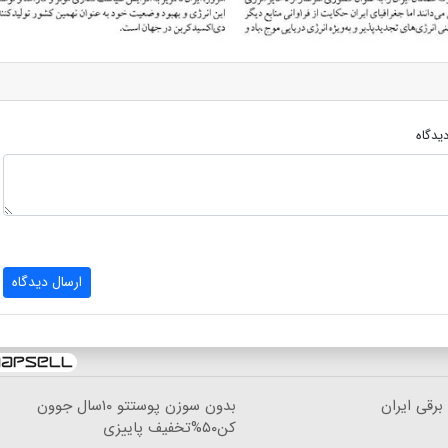
یدگاه
ارسال دیدگاه
بدون سوزن پوستتو ۱۰سال جوون
کن۵۰%تخفیف پاییزی