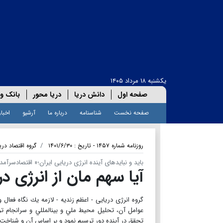
یکشنبه ۱۸ مرداد ۱۴۰۵
صفحه اول
دانش دریا
دریا محور
بانک و 
صفحه نخست
شناسنامه
درباره ما
آرشیو
اخبار
روزنامه شماره ۱۴۵۷ - تاریخ : ۱۴۰۱/۶/۳۰
گروه اقتصاد دری
باید و نبایدهای آینده انرژی دریایی ایران؛« اقتصادسرآ
آیا سهم مان از انرژی 
گروه انرژی دریایی - اعظم زندیه - لازمه يك نگاه فعا
عوامل آن، تحليل محيط ملي و بين‏المللي و سرانجام 
تحقق در آينده دور ترسيم نمود و بر اساس آن و شناخت 