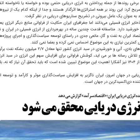
برخی روندها از جمله پرداختن به انرژی دریایی حتمی بوده و خواسته یا ناخواسته اتف
یح کرد: این روند بر همه استراتژی‌ها اثرگذار هستند و جدا از اینکه کدام یک از نیروه
د به عنوان یک عامل بیرونی در تشریح سناریوهای دریایی در نظر گرفت.
یر انرژی فسیلی می‌دانند اما جغرافیای ایران حکایت از فراوانی منابع دیگر انرژی یع
 خورشید دارد. متاسفانه قدمت چندین ساله در بهره‌برداری از انرژی فسیلی در ایران و نی
تصاد ایران به نفت و گاز، مانعی جدی در راستای توسعه سیاست‌گذاری و اجرای پروژه‌ها
 کمترین نیازی به این موضوع احساس نمی کرده و بعضا نمی کنند.
با توجه به جریان انرژی کشور در سال ۱۳۹۰ سهم انرژی‌های بادی، آبی و خورشیدی در سبد انرژی کشور تنها معادل ۲/۷ میلیون بش
و تلاش رسانه ها بر می اید، کوشش فراوانی برای افزایش سهم این انرژی در سبد انر
کشور انجام گرفته و در اسناد بالادستی مانند افق چشم‌انداز ۱۴۰۴ نیز آشکارا اهمیت این موضوع تبیین شده است که باید تحقق آن نیاز که نه، 
ریایی در جهان امروز، ایران ناگزیر به افزایش سیاست‌گذاری موثر و کارآمد و توسعه ا
ننده دی‌اکسیدکربن در جهان است.