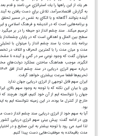
هر يك از اين راهها را يك استراتژي مي نامند و قدم بع
به گزارش اقتصادسرآمد، تلاش براي دست يافتن به آيند
آينده بتوانند آگاهانه و با اتكاي به نفس در مسير تحقق 
و برنامه‌هایی است كه در انديشه و فرهنگ اسلامي و ایرا
ترسیم مي‏كند. سند چشم انداز دو حيطه را در بر مي‏گيرد 
سطح بين الملل و اهدافي است كه در پايان چشم‏انداز باي
برنامه بلند مدت یا سند چشم انداز را مي‏توان با تمثي
مدت و ميان مدت را با كمترين انحراف و اتلاف در تخصي
مي‏توان گفت كه وجود نوعي سر در گمي و آينده نا مشخص د
انگيزه، موجب هماهنگ ساختن عملكرد دولت‌هاي مختلف
د
تحریم‌ها قطعا سرعت بیشتری خواهد گرفت.
ایران سهم قابل توجهی از انرژی دریایی جهان ندارد
وی با بیان این نکته که با توجه به وجود سهم بالای ا
جهان را نتوانسته ایم از آن خود کنیم، افزود: هرچند که
خارج از کنترل ما بوده، در این زمینه نتوانسته ایم به اید
بود.
آیا به سهم خود از انرژی دریایی سند چشم انداز دست می‌
لذا امید می رود با توجه بیشتر به این صنایع و در اختیا
مدت باقیمانده به موفقیت‌هایی دست پیدا کنیم.