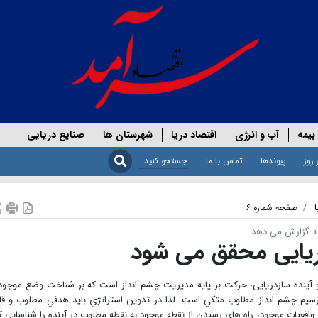
بیمه
آب و انرژی
اقتصاد دریا
شهرستان ها
صنایع دریایی
 روز
پیوندها
تماس با ما
ا
صفحه شماره ۶
مد» گزارش می دهد
دریایی محقق می شود
ل و آينده سازدریایی، حركت بر پايه مديريت چشم انداز است كه بر شناخت وضع موجود
ترسيم چشم انداز مطلوب متكي است. لذا در تدوين استراتژي بايد هدفي مطلوب و قا
واقعيات موجود، راه هاي رسيدن از نقطه موجود به نقطه مطلوب در آينده را شناسايي ك