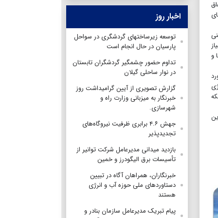
اق
ای
اخبار روز
نی
توسعه زیرساختهای گردشگری در سواحل
از
پارسیان در حال انجام است
 و
تداوم حضور چشمگیر گردشگران تابستان
در نوار ساحلی گیلان
که نفت برآورد
ژی
گزارش تصویری از آیین گرامیداشت روز
بلکه
خبرنگار به میزبانی وزارت راه و
شهرسازی.
ین
جهش ۴.۶ برابری ظرفیت نیروگاه‌های
تجدیدپذیر
بازدید میدانی مدیرعامل شرکت توانیر از
تأسیسات برق الیگودرز و خمین
خبرنگاران، همراهان آگاه در تبیین
دستاوردهای ملی حوزه آب و انرژی
هستند
پیام تبریک مدیرعامل سازمان بنادر و