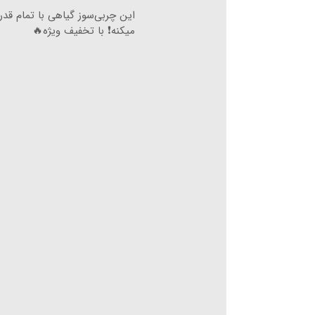
این چربی‌سوز گیاهی با تمام قد
میکنه❗ با تخفیف ویژه🔥