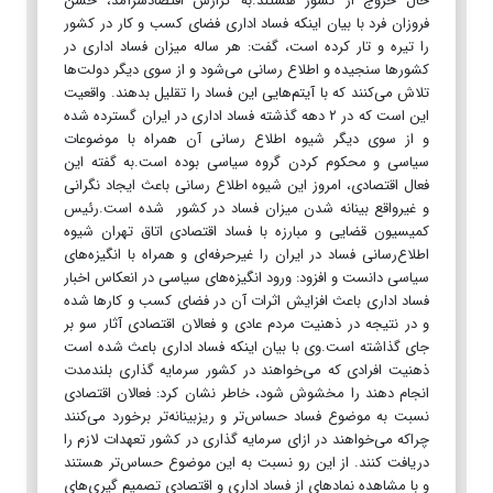
حال خروج از کشور هستند.به گزارش اقتصادسرآمد، حسن
فروزان فرد با بیان اینکه فساد اداری فضای کسب و کار در کشور
را تیره و تار کرده است، گفت: هر ساله میزان فساد اداری در
کشورها سنجیده و اطلاع رسانی می‌شود و از سوی دیگر دولت‌ها
تلاش می‌کنند که با آیتم‌هایی این فساد را تقلیل بدهند. واقعیت
این است که در ۲ دهه گذشته فساد اداری در ایران گسترده شده
و از سوی دیگر شیوه اطلاع رسانی آن همراه با موضوعات
سیاسی و محکوم کردن گروه سیاسی بوده است.به گفته این
فعال اقتصادی، امروز این شیوه اطلاع رسانی باعث ایجاد نگرانی
و غیرواقع بینانه شدن میزان فساد در کشور شده است.رئیس
کمیسیون قضایی و مبارزه با فساد اقتصادی اتاق تهران شیوه
اطلاع‌رسانی فساد در ایران را غیر‌حرفه‌ای و همراه با انگیزه‌های
سیاسی دانست و افزود: ورود انگیزه‌های سیاسی در انعکاس اخبار
فساد اداری باعث افزایش اثرات آن در فضای کسب و کارها شده
و در نتیجه در ذهنیت مردم عادی و فعالان اقتصادی آثار سو بر
جای گذاشته است.وی با بیان اینکه فساد اداری باعث شده است
ذهنیت افرادی که می‌خواهند در کشور سرمایه گذاری بلندمدت
انجام دهند را مخشوش شود، خاطر نشان کرد: فعالان اقتصادی
نسبت به موضوع فساد حساس‌تر و ریزبینانه‌تر برخورد می‌کنند
چراکه می‌خواهند در ازای سرمایه گذاری در کشور تعهدات لازم را
دریافت کنند. از این رو نسبت به این موضوع حساس‌تر هستند
و با مشاهده نمادهای از فساد اداری و اقتصادی تصمیم گیری‌های