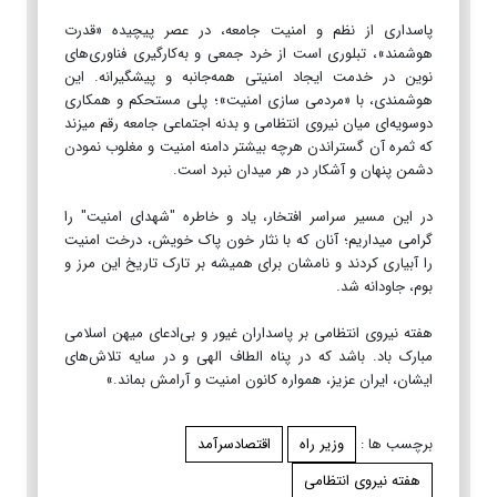
پاسداری از نظم و امنیت جامعه، در عصر پیچیده «قدرت
هوشمند»، تبلوری است از خرد جمعی و به‌کارگیری فناوری‌های
نوین در خدمت ایجاد امنیتی همه‌جانبه و پیشگیرانه. این
هوشمندی، با «مردمی سازی امنیت»؛ پلی مستحکم و همکاری
دوسویه‌ای میان نیروی انتظامی و بدنه اجتماعی جامعه رقم می‎زند
که ثمره آن گستراندن هرچه بیشتر دامنه امنیت و مغلوب نمودن
دشمن پنهان و آشکار در هر میدان نبرد است.
در این مسیر سراسر افتخار، یاد و خاطره‌ "شهدای امنیت" را
گرامی می‎داریم؛ آنان که با نثار خون پاک خویش، درخت امنیت
را آبیاری کردند و نامشان برای همیشه بر تارک تاریخ این مرز و
بوم، جاودانه شد.
هفته‌ نیروی انتظامی بر پاسداران غیور و بی‌ادعای میهن اسلامی
مبارک باد. باشد که در پناه الطاف الهی و در سایه‌ تلاش‌های
ایشان، ایران عزیز، همواره کانون امنیت و آرامش بماند.»
برچسب ها :
وزیر راه
اقتصادسرآمد
هفته نیروی انتظامی