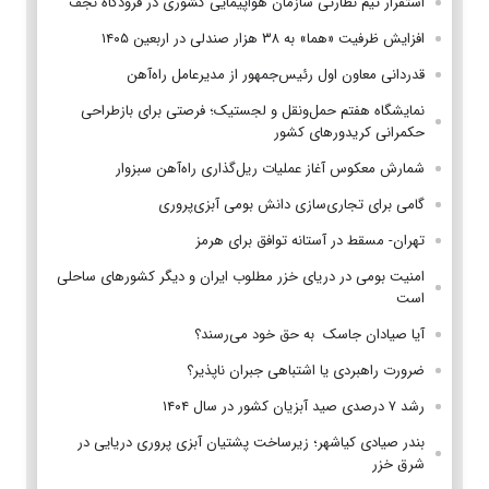
استقرار تیم‌ نظارتی سازمان هواپیمایی کشوری در فرودگاه نجف
افزایش ظرفیت «هما» به ۳۸ هزار صندلی در اربعین ۱۴۰۵
قدردانی معاون اول رئیس‌جمهور از مدیرعامل راه‌آهن
نمایشگاه هفتم حمل‌ونقل و لجستیک؛ فرصتی برای بازطراحی
حکمرانی کریدورهای کشور
شمارش معکوس آغاز عملیات ریل‌گذاری راه‌آهن سبزوار
گامی برای تجاری‌سازی دانش بومی آبزی‌پروری
تهران- مسقط در آستانه توافق برای هرمز
امنیت بومی در دریای خزر مطلوب ایران و دیگر کشورهای ساحلی
است
آیا صیادان جاسک به حق خود می‌رسند؟
ضرورت راهبردی یا اشتباهی جبران ناپذیر؟
رشد ۷ درصدی صید آبزیان کشور در سال ۱۴۰۴
بندر صیادی کیاشهر؛ زیرساخت پشتیان آبزی پروری دریایی در
شرق خزر