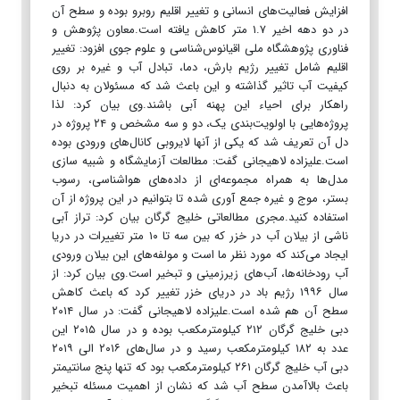
افزایش فعالیت‌های انسانی و تغییر اقلیم روبرو بوده و سطح آن
در دو دهه اخیر ۱.۷ متر کاهش یافته است.معاون پژوهش و
فناوری پژوهشگاه ملی اقیانوس‌شناسی و علوم جوی افزود: تغییر
اقلیم شامل تغییر رژیم بارش، دما، تبادل آب و غیره بر روی
کیفیت آب تاثیر گذاشته و این باعث شد که مسئولان به دنبال
راهکار برای احیاء این پهنه آبی باشند.وی بیان کرد: لذا
پروژه‌هایی با اولویت‌بندی یک، دو و سه مشخص و ۲۴ پروژه در
دل آن تعریف شد که یکی از آنها لایروبی کانال‌های ورودی بوده
است.علیزاده لاهیجانی گفت: مطالعات آزمایشگاه و شبیه سازی
مدل‌ها به همراه مجموعه‌ای از داده‌های هواشناسی، رسوب
بستر، موج و غیره جمع آوری شده تا بتوانیم در این پروژه از آن
استفاده کنید.مجری مطالعاتی خلیج گرگان بیان کرد: تراز آبی
ناشی از بیلان آب در خزر که بین سه تا ۱۰ متر تغییرات در دریا
ایجاد می‌کند که مورد نظر ما است و مولفه‌های این بیلان ورودی
آب رودخانه‌ها، آب‌های زیرزمینی و تبخیر است.وی بیان کرد: از
سال ۱۹۹۶ رژیم باد در دریای خزر تغییر کرد که باعث کاهش
سطح آن هم شده است.علیزاده لاهیجانی گفت: در سال ۲۰۱۴
دبی خلیج گرگان ۲۱۲ کیلومترمکعب بوده و در سال ۲۰۱۵ این
عدد به ۱۸۲ کیلومترمکعب رسید و در سال‌های ۲۰۱۶ الی ۲۰۱۹
دبی آب خلیج گرگان ۲۶۱ کیلومترمکعب بود که تنها پنج سانتیمتر
باعث بالاآمدن سطح آب شد که نشان از اهمیت مسئله تبخیر