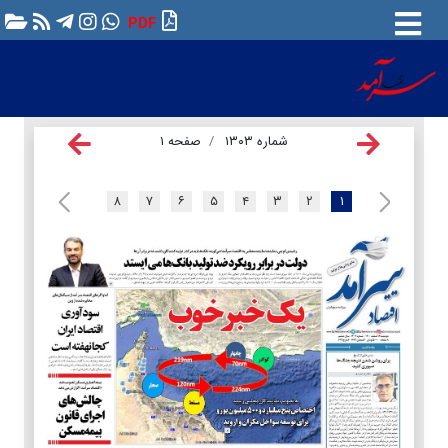
PDF
شماره ۱۳۰۳
صفحه ۱
۸
۷
۶
۵
۴
۳
۲
۱