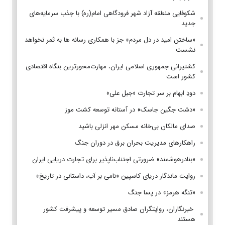
شکوفایی منطقه آزاد شهر فرودگاهی امام(ره) با جذب سرمایه‌های
جدید
«ساختن امید در دل مردم» جز با همکاری رسانه ها به ثمر نخواهد
نشست
کشتیرانی جمهوری اسلامی ایران، مهارت‌محورترین بنگاه اقتصادی
کشور است
دودِ ابهام بر سر تجارت «جبل علی»
«دشت جگین جاسک» در آستانه توسعه کشت موز
صدای مالکان بی‌خانه مسکن مهر انزلی باشید
راهکارهای مدیریت بحران برق در دوران جنگ
«بنادرهوشمند» ضرورتی اجتناب‌ناپذیر برای تجارت دریایی ایران
روایت ماندگار دریای کاسپین «نامی بر آب، داستانی در تاریخ»
«تنگه هرمز» در پسا جنگ
‌ خبرنگاران، روایتگران صادق مسیر توسعه و پیشرفت کشور
هستند