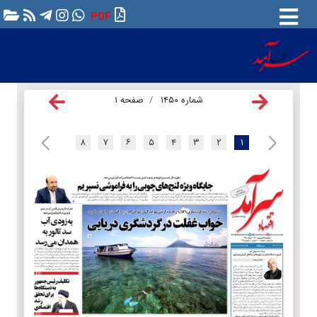
PDF
شماره ۱۴۵۰
صفحه ۱
۸
۷
۶
۵
۴
۳
۲
۱