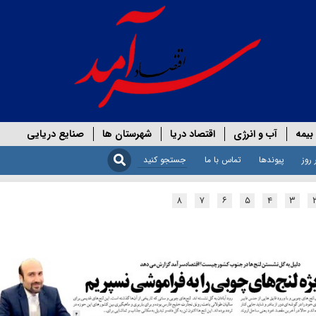
بیمه
آب و انرژی
اقتصاد دریا
شهرستان ها
صنایع دریایی
 روز
پیوندها
تماس با ما
۸
۷
۶
۵
۴
۳