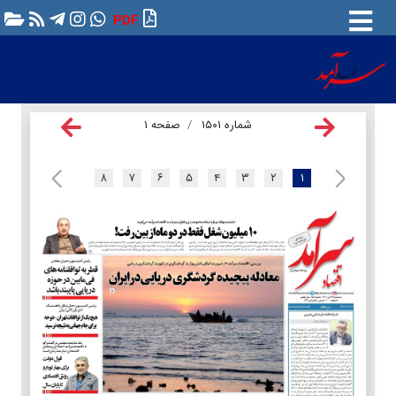
PDF
شماره ۱۵۰۱
صفحه ۱
۸
۷
۶
۵
۴
۳
۲
۱