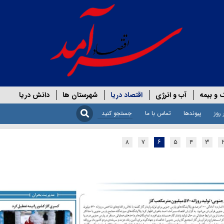
 و بیمه
آب و انرژی
اقتصاد دریا
شهرستان ها
دانش دریا
 روز
پیوندها
تماس با ما
۸
۷
۶
۵
۴
۳