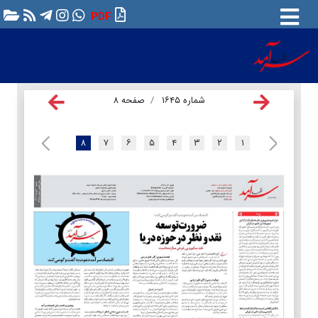
PDF
شماره ۱۶۴۵
صفحه ۸
۸
۷
۶
۵
۴
۳
۲
۱