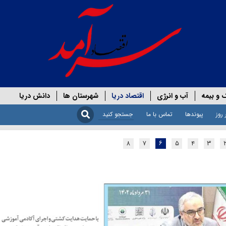
 و بیمه
آب و انرژی
اقتصاد دریا
شهرستان ها
دانش دریا
 روز
پیوندها
تماس با ما
۸
۷
۶
۵
۴
۳