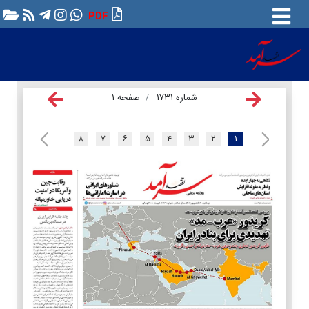
PDF
شماره ۱۷۳۱
صفحه ۱
۸
۷
۶
۵
۴
۳
۲
۱