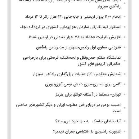
بازدید مدیرعامل شرکت ساخت و توسعه از روند ساخت ایستگاه
راه‌آهن سبزوار
انجام ۱۱۰۰ پرواز اربعینی و جابه‌جایی ۱۴۱ هزار زائر تا ۱۲ مرداد
استقرار تیم‌ نظارتی سازمان هواپیمایی کشوری در فرودگاه نجف
افزایش ظرفیت «هما» به ۳۸ هزار صندلی در اربعین ۱۴۰۵
قدردانی معاون اول رئیس‌جمهور از مدیرعامل راه‌آهن
نمایشگاه هفتم حمل‌ونقل و لجستیک؛ فرصتی برای بازطراحی
حکمرانی کریدورهای کشور
شمارش معکوس آغاز عملیات ریل‌گذاری راه‌آهن سبزوار
گامی برای تجاری‌سازی دانش بومی آبزی‌پروری
تهران- مسقط در آستانه توافق برای هرمز
امنیت بومی در دریای خزر مطلوب ایران و دیگر کشورهای ساحلی
است
آیا صیادان جاسک به حق خود می‌رسند؟
ضرورت راهبردی یا اشتباهی جبران ناپذیر؟