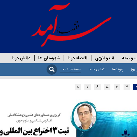
 و بیمه
آب و انرژی
اقتصاد دریا
شهرستان ها
دانش دریا
 روز
پیوندها
تماس با ما
۸
۷
۶
۵
۴
۳