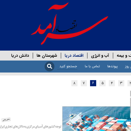
 و بیمه
آب و انرژی
اقتصاد دریا
شهرستان ها
دانش دریا
 روز
پیوندها
تماس با ما
۸
۷
۶
۵
۴
۳