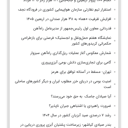
انجام ۱۱۰۰ پرواز اربعینی و جابه‌جایی ۱۴۱ هزار زائر تا ۱۲ مرداد
استقرار تیم‌ نظارتی سازمان هواپیمایی کشوری در فرودگاه نجف
افزایش ظرفیت «هما» به ۳۸ هزار صندلی در اربعین ۱۴۰۵
قدردانی معاون اول رئیس‌جمهور از مدیرعامل راه‌آهن
نمایشگاه هفتم حمل‌ونقل و لجستیک؛ فرصتی برای بازطراحی
حکمرانی کریدورهای کشور
شمارش معکوس آغاز عملیات ریل‌گذاری راه‌آهن سبزوار
گامی برای تجاری‌سازی دانش بومی آبزی‌پروری
تهران- مسقط در آستانه توافق برای هرمز
امنیت بومی در دریای خزر مطلوب ایران و دیگر کشورهای ساحلی
است
آیا صیادان جاسک به حق خود می‌رسند؟
ضرورت راهبردی یا اشتباهی جبران ناپذیر؟
رشد ۷ درصدی صید آبزیان کشور در سال ۱۴۰۴
بندر صیادی کیاشهر؛ زیرساخت پشتیان آبزی پروری دریایی در