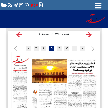
PDF
شماره ۱۷۸۲
صفحه ۵
۸
۷
۶
۵
۴
۳
۲
۱