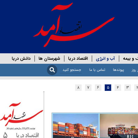
 و بیمه
آب و انرژی
اقتصاد دریا
شهرستان ها
دانش دریا
 روز
پیوندها
تماس با ما
۸
۷
۶
۵
۴
۳