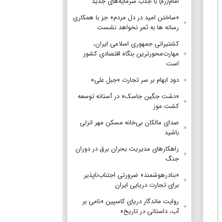
امام(ره) با جذب سرمایه‌های جدید
«ساختن امید در دل مردم» جز با همکاری
رسانه ها به ثمر نخواهد نشست
کشتیرانی جمهوری اسلامی ایران،
مهارت‌محورترین بنگاه اقتصادی کشور
است
دودِ ابهام بر سر تجارت «جبل علی»
«دشت جگین جاسک» در آستانه توسعه
کشت موز
صدای مالکان بی‌خانه مسکن مهر انزلی
باشید
راهکارهای مدیریت بحران برق در دوران
جنگ
«بنادرهوشمند» ضرورتی اجتناب‌ناپذیر
برای تجارت دریایی ایران
روایت ماندگار دریای کاسپین «نامی بر
آب، داستانی در تاریخ»