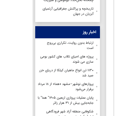
چمخاله نخل‌خدا، ابوموسی‌ و سیریک
تاریخچه و پراکنش جغرافیایی آرتمیای
آبزیان در جهان
اخبار روز
ارتباط بدون روایت، تکراری بی‌روح
است
پروژه های احیای تالاب های کشور بومی
سازی می شوند
۱۱۳۰ تن انواع ماهیان کیلکا از دریای خزر
صید شد
پروازهای نوشهر–مشهد «هما» از ۱۸ مرداد
برقرار می‌شود
پایان عملیات پروازی اربعین ۱۴۰۵" هما" با
جابه‌جایی بیش از ۳۱ هزار زائر
شکوفایی منطقه آزاد شهر فرودگاهی