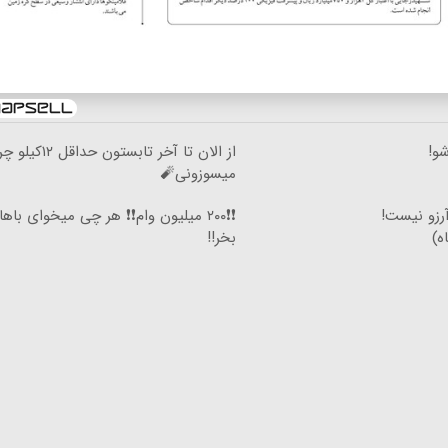
شو!
از الان تا آخر تابستون حداقل
میسوزونی🧨
آرزو نیست!
❗❗۲۰۰ میلیون وام❗❗ هر چی میخوای با
بخر!!