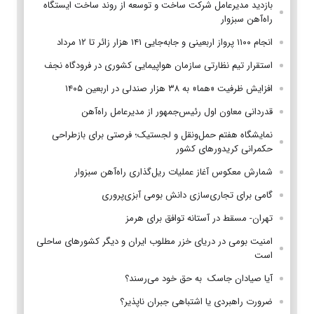
بازدید مدیرعامل شرکت ساخت و توسعه از روند ساخت ایستگاه
راه‌آهن سبزوار
انجام ۱۱۰۰ پرواز اربعینی و جابه‌جایی ۱۴۱ هزار زائر تا ۱۲ مرداد
استقرار تیم‌ نظارتی سازمان هواپیمایی کشوری در فرودگاه نجف
افزایش ظرفیت «هما» به ۳۸ هزار صندلی در اربعین ۱۴۰۵
قدردانی معاون اول رئیس‌جمهور از مدیرعامل راه‌آهن
نمایشگاه هفتم حمل‌ونقل و لجستیک؛ فرصتی برای بازطراحی
حکمرانی کریدورهای کشور
شمارش معکوس آغاز عملیات ریل‌گذاری راه‌آهن سبزوار
گامی برای تجاری‌سازی دانش بومی آبزی‌پروری
تهران- مسقط در آستانه توافق برای هرمز
امنیت بومی در دریای خزر مطلوب ایران و دیگر کشورهای ساحلی
است
آیا صیادان جاسک به حق خود می‌رسند؟
ضرورت راهبردی یا اشتباهی جبران ناپذیر؟