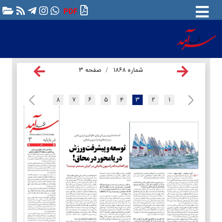
PDF
شماره ۱۸۶۸
صفحه ۳
۸
۷
۶
۵
۴
۳
۲
۱