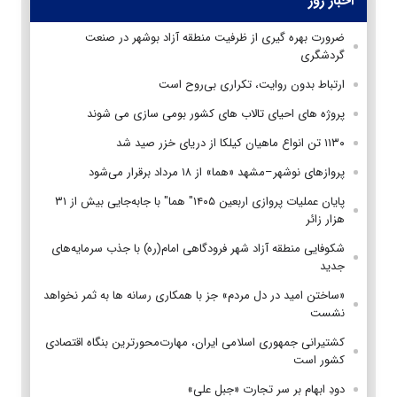
اخبار روز
ضرورت بهره گیری از ظرفیت منطقه آزاد بوشهر در صنعت
گردشگری
ارتباط بدون روایت، تکراری بی‌روح است
پروژه های احیای تالاب های کشور بومی سازی می شوند
۱۱۳۰ تن انواع ماهیان کیلکا از دریای خزر صید شد
پروازهای نوشهر–مشهد «هما» از ۱۸ مرداد برقرار می‌شود
پایان عملیات پروازی اربعین ۱۴۰۵" هما" با جابه‌جایی بیش از ۳۱
هزار زائر
شکوفایی منطقه آزاد شهر فرودگاهی امام(ره) با جذب سرمایه‌های
جدید
«ساختن امید در دل مردم» جز با همکاری رسانه ها به ثمر نخواهد
نشست
کشتیرانی جمهوری اسلامی ایران، مهارت‌محورترین بنگاه اقتصادی
کشور است
دودِ ابهام بر سر تجارت «جبل علی»