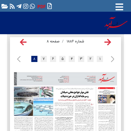
PDF
شماره ۱۸۸۶
صفحه ۸
۸
۷
۶
۵
۴
۳
۲
۱