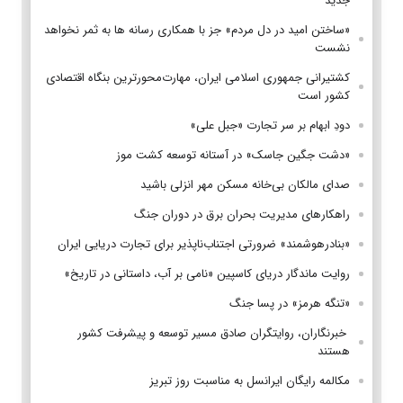
جدید
«ساختن امید در دل مردم» جز با همکاری رسانه ها به ثمر نخواهد
نشست
کشتیرانی جمهوری اسلامی ایران، مهارت‌محورترین بنگاه اقتصادی
کشور است
دودِ ابهام بر سر تجارت «جبل علی»
«دشت جگین جاسک» در آستانه توسعه کشت موز
صدای مالکان بی‌خانه مسکن مهر انزلی باشید
راهکارهای مدیریت بحران برق در دوران جنگ
«بنادرهوشمند» ضرورتی اجتناب‌ناپذیر برای تجارت دریایی ایران
روایت ماندگار دریای کاسپین «نامی بر آب، داستانی در تاریخ»
«تنگه هرمز» در پسا جنگ
‌ خبرنگاران، روایتگران صادق مسیر توسعه و پیشرفت کشور
هستند
مکالمه رایگان ایرانسل به مناسبت روز تبریز