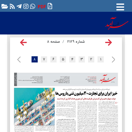
PDF
شماره ۲۱۲۹
صفحه ۸
۸
۷
۶
۵
۴
۳
۲
۱