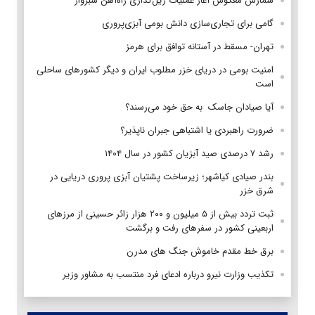
شمارش معکوس آغاز عملیات ریل‌گذاری راه‌آهن سبزوار
گامی برای تجاری‌سازی دانش بومی آبزی‌پروری
تهران- مسقط در آستانه توافق برای هرمز
امنیت بومی در دریای خزر مطلوب ایران و دیگر کشورهای ساحلی
است
آیا صیادان جاسک به حق خود می‌رسند؟
ضرورت راهبردی یا اشتباهی جبران ناپذیر؟
رشد ۷ درصدی صید آبزیان کشور در سال ۱۴۰۴
بندر صیادی کیاشهر؛ زیرساخت پشتیان آبزی پروری دریایی در
شرق خزر
ثبت تردد بیش از ۵ میلیون و ۲۰۰ هزار زائر حسینی از مرزهای
اربعینی کشور در سفرهای رفت و برگشت
برق خط مقدم خاموش جنگ های مدرن
تکذیب وزارت نیرو درباره ادعای فرد منتسب به مشاور وزیر