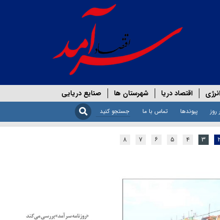
نرژی
اقتصاد دریا
شهرستان ها
صنایع دریایی
 روز
پیوندها
تماس با ما
۸
۷
۶
۵
۴
۳