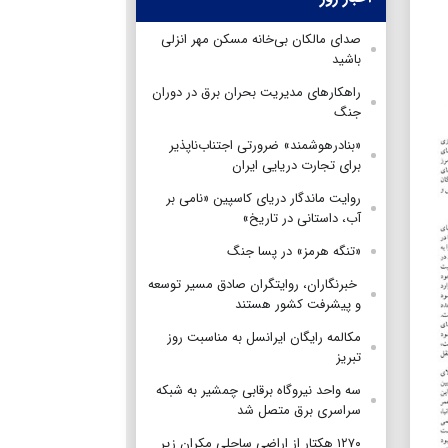
صدای مالکان بی‌خانه مسکن مهر انزلی
باشید
راهکارهای مدیریت بحران برق در دوران
جنگ
«بنادرهوشمند» ضرورتی اجتناب‌ناپذیر
برای تجارت دریایی ایران
روایت ماندگار دریای کاسپین «نامی بر
آب، داستانی در تاریخ»
«تنگه هرمز» در پسا جنگ
‌ خبرنگاران، روایتگران صادق مسیر توسعه
و پیشرفت کشور هستند
مکالمه رایگان ایرانسل به مناسبت روز
تبریز
سه واحد نیروگاه برقابی چمشیر به شبکه
سراسری برق متصل شد
۱۲۷۰ هکتار از اراضی ساحلی مکران زیر