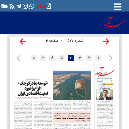
PDF
شماره ۲۵۰۷
صفحه ۴
۸
۷
۶
۵
۴
۳
۲
۱