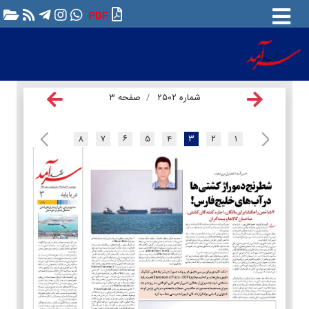
PDF
شماره ۲۵۰۲
صفحه ۳
۸
۷
۶
۵
۴
۳
۲
۱