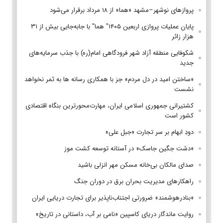
پروازهای نوشهر–مشهد «هما» از ۱۸ مرداد برقرار می‌شود
پایان عملیات پروازی اربعین ۱۴۰۵" هما" با جابه‌جایی بیش از ۳۱
هزار زائر
شکوفایی منطقه آزاد شهر فرودگاهی امام(ره) با جذب سرمایه‌های
جدید
«ساختن امید در دل مردم» جز با همکاری رسانه ها به ثمر نخواهد
نشست
کشتیرانی جمهوری اسلامی ایران، مهارت‌محورترین بنگاه اقتصادی
کشور است
دودِ ابهام بر سر تجارت «جبل علی»
«دشت جگین جاسک» در آستانه توسعه کشت موز
صدای مالکان بی‌خانه مسکن مهر انزلی باشید
راهکارهای مدیریت بحران برق در دوران جنگ
«بنادرهوشمند» ضرورتی اجتناب‌ناپذیر برای تجارت دریایی ایران
روایت ماندگار دریای کاسپین «نامی بر آب، داستانی در تاریخ»