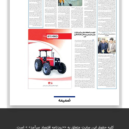
ضمیمه
کلیه حقوق این سایت متعلق به <<روزنامه اقتصاد سرآمد> > است.