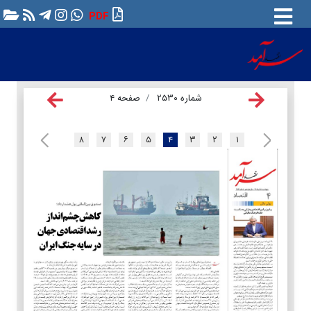
PDF
شماره ۲۵۳۰
صفحه ۴
۸
۷
۶
۵
۴
۳
۲
۱