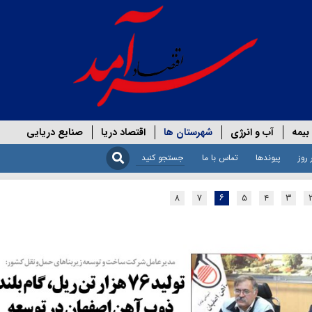
بیمه
آب و انرژی
شهرستان ها
اقتصاد دریا
صنایع دریایی
 روز
پیوندها
تماس با ما
۸
۷
۶
۵
۴
۳